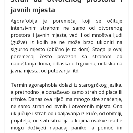
javnih mjesta
Agorafobija je poremećaj koji se očituje
intenzivnim strahom ne samo od otvorenog
prostora i javnih mjesta, već i od mnoštva ljudi
(gužve) iz kojih se ne može brzo ukloniti na
sigurno mjesto (obično je to dom). Stoga je ovaj
poremećaj često povezan sa strahom od
napuštanja doma, odlaska u trgovinu, odlaska na
javna mjesta, od putovanja, itd.
Termin agoraphobia dolazi iz starogrčkog jezika,
a prethodno je označavao samo strah od placa ili
tržnice. Danas ova riječ ima mnogo sire značenje,
ne samo strah od javnih i otvorenih mjesta. Ona
uključuje i strah od udaljavanja iz kuće, od obitelji,
prijatelja, od svih situacija u kojima ovakve osobe
mogu doživjeti napadaj panike, a pomoć im