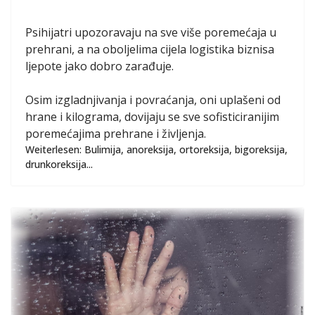
Psihijatri upozoravaju na sve više poremećaja u
prehrani, a na oboljelima cijela logistika biznisa
ljepote jako dobro zarađuje.
Osim izgladnjivanja i povraćanja, oni uplašeni od
hrane i kilograma, dovijaju se sve sofisticiranijim
poremećajima prehrane i življenja.
Weiterlesen: Bulimija, anoreksija, ortoreksija, bigoreksija,
drunkoreksija...