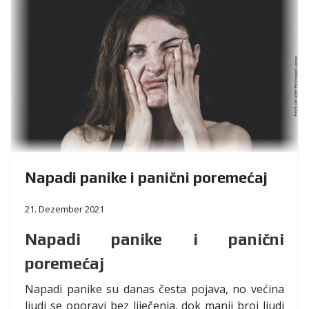
Napadi panike i panični poremećaj
21. Dezember 2021
Napadi panike i panični
poremećaj
Napadi panike su danas česta pojava, no većina
ljudi se oporavi bez liječenja, dok manji broj ljudi