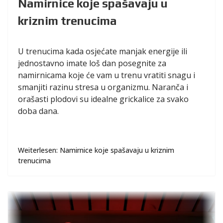
Namirnice koje spašavaju u
kriznim trenucima
U trenucima kada osjećate manjak energije ili
jednostavno imate loš dan posegnite za
namirnicama koje će vam u trenu vratiti snagu i
smanjiti razinu stresa u organizmu. Naranča i
orašasti plodovi su idealne grickalice za svako
doba dana.
Weiterlesen: Namirnice koje spašavaju u kriznim
trenucima