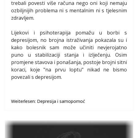
trebali povesti više računa nego oni koji nemaju
ozbiljnijih problema ni s mentalnim ni s tjelesnim
zdravljem.
Lijekovi i psihoterapija pomažu u borbi s
depresijom, no brojna istraživanja pokazala su i
kako bolesnik sam može učiniti nevjerojatno
puno u stabilizaciji stanja i izlječenju. Osim
promjene stavova i ponašanja, postoje brojni sitni
koraci, koje "na prvu loptu" nikad ne bismo
povezali s depresijom.
Weiterlesen: Depresija i samopomoć