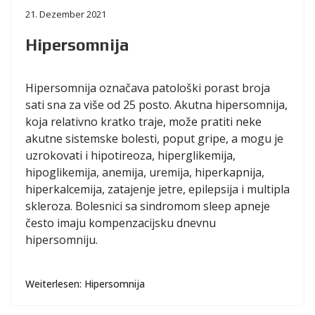
21. Dezember 2021
Hipersomnija
Hipersomnija označava patološki porast broja
sati sna za više od 25 posto. Akutna hipersomnija,
koja relativno kratko traje, može pratiti neke
akutne sistemske bolesti, poput gripe, a mogu je
uzrokovati i hipotireoza, hiperglikemija,
hipoglikemija, anemija, uremija, hiperkapnija,
hiperkalcemija, zatajenje jetre, epilepsija i multipla
skleroza. Bolesnici sa sindromom sleep apneje
često imaju kompenzacijsku dnevnu
hipersomniju.
Weiterlesen: Hipersomnija