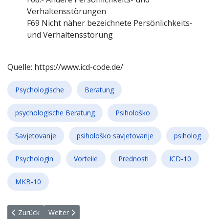
Verhaltensstörungen
F69 Nicht näher bezeichnete Persönlichkeits-
und Verhaltensstörung
Quelle: https://www.icd-code.de/
Psychologische
Beratung
psychologische Beratung
Psihološko
Savjetovanje
psihološko savjetovanje
psiholog
Psychologin
Vorteile
Prednosti
ICD-10
MKB-10
Vorheriger Beitrag: F70-F79 Intelligenzstörung
Nächster Beitrag: F50-F59 Verhaltensauffälligkeiten m
Zurück
Weiter