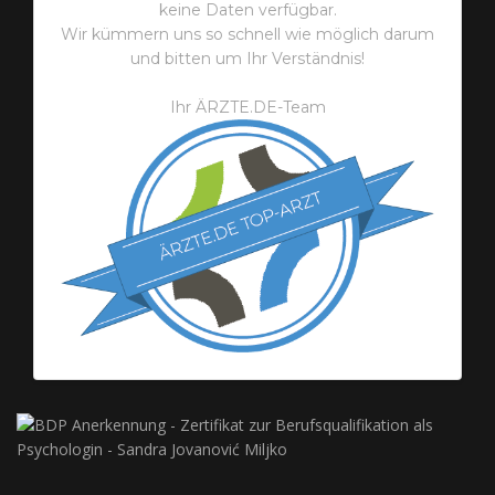
keine Daten verfügbar.
Wir kümmern uns so schnell wie möglich darum
und bitten um Ihr Verständnis!
Ihr ÄRZTE.DE-Team