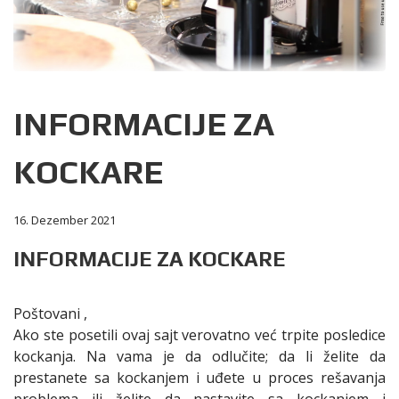
INFORMACIJE ZA
KOCKARE
16. Dezember 2021
INFORMACIJE ZA KOCKARE
Poštovani ,
Ako ste posetili ovaj sajt verovatno već trpite posledice
kockanja. Na vama je da odlučite; da li želite da
prestanete sa kockanjem i uđete u proces rešavanja
problema ili želite da nastavite sa kockanjem i