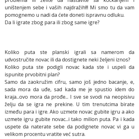
uništenjem sebe i vaših najdražih!!! Mi smo tu da vam
pomognemo u nadi da ćete doneti ispravnu odluku.
Da li igrate zbog para ili zbog same igre?
Koliko puta ste planski igrali sa namerom da
udvostručite novac ili da dostignete neki željeni iznos?
Koliko puta ste podigli novac kada ste i uspeli da
ispunite prvobitni plan?
Samo da zaokružim cifru, samo još jedno bacanje, e,
sada mora da uđe, sad kada me je spustio idem do
kraja...ovo mora da prođe... I sve se svodi na neopisivu
želju da se igra ne prekine. U tim trenutcima birate
između para i igre. Ako uzmete novac gubite igru a ako
uzmete igru gubite novac...i tako milion puta. Pa i kada
uspete da naterate sebe da podignete novac vi ga u
velikom procentu vratite već sutra.