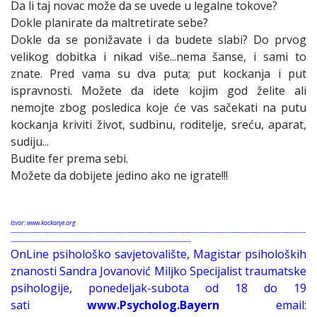
Da li taj novac može da se uvede u legalne tokove?
Dokle planirate da maltretirate sebe?
Dokle da se ponižavate i da budete slabi? Do prvog
velikog dobitka i nikad više...nema šanse, i sami to
znate. Pred vama su dva puta; put kockanja i put
ispravnosti. Možete da idete kojim god želite ali
nemojte zbog posledica koje će vas sačekati na putu
kockanja kriviti život, sudbinu, roditelje, sreću, aparat,
sudiju...
Budite fer prema sebi.
Možete da dobijete jedino ako ne igrate!!!
Izvor: www.kockanje.org
-------------------------------------------------------------------------------------------------------------------------------------------
-------------------------------------------------------------------------------------
OnLine psihološko savjetovalište, Magistar psiholoških
znanosti Sandra Jovanović Miljko Specijalist traumatske
psihologije, ponedeljak-subota od 18 do 19
sati
www.Psycholog.Bayern
email: