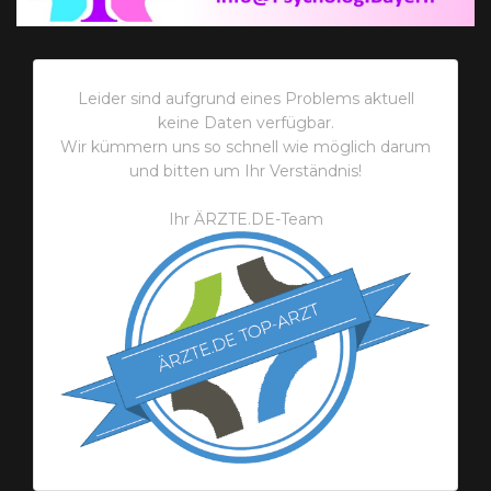
Leider sind aufgrund eines Problems aktuell
keine Daten verfügbar.
Wir kümmern uns so schnell wie möglich darum
und bitten um Ihr Verständnis!
Ihr ÄRZTE.DE-Team