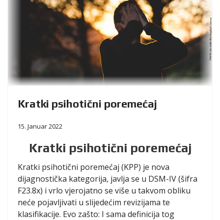
Kratki psihotični poremećaj
15. Januar 2022
Kratki psihotični poremećaj
Kratki psihotični poremećaj (KPP) je nova
dijagnostička kategorija, javlja se u DSM-IV (šifra
F23.8x) i vrlo vjerojatno se više u takvom obliku
neće pojavljivati u slijedećim revizijama te
klasifikacije. Evo zašto: I sama definicija tog