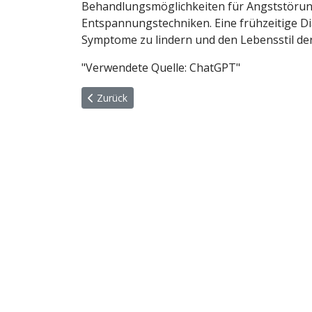
Behandlungsmöglichkeiten für Angststöru
Entspannungstechniken. Eine frühzeitige D
Symptome zu lindern und den Lebensstil de
"Verwendete Quelle: ChatGPT"
Vorheriger Beitrag: Fobija
Zurück