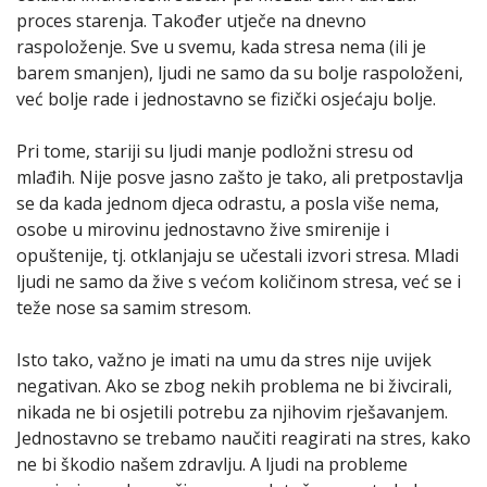
proces starenja. Također utječe na dnevno
raspoloženje. Sve u svemu, kada stresa nema (ili je
barem smanjen), ljudi ne samo da su bolje raspoloženi,
već bolje rade i jednostavno se fizički osjećaju bolje.
Pri tome, stariji su ljudi manje podložni stresu od
mlađih. Nije posve jasno zašto je tako, ali pretpostavlja
se da kada jednom djeca odrastu, a posla više nema,
osobe u mirovinu jednostavno žive smirenije i
opuštenije, tj. otklanjaju se učestali izvori stresa. Mladi
ljudi ne samo da žive s većom količinom stresa, već se i
teže nose sa samim stresom.
Isto tako, važno je imati na umu da stres nije uvijek
negativan. Ako se zbog nekih problema ne bi živcirali,
nikada ne bi osjetili potrebu za njihovim rješavanjem.
Jednostavno se trebamo naučiti reagirati na stres, kako
ne bi škodio našem zdravlju. A ljudi na probleme