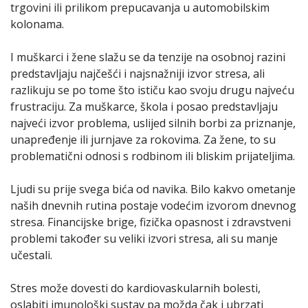
trgovini ili prilikom prepucavanja u automobilskim
kolonama.
I muškarci i žene slažu se da tenzije na osobnoj razini
predstavljaju najčešći i najsnažniji izvor stresa, ali
razlikuju se po tome što ističu kao svoju drugu najveću
frustraciju. Za muškarce, škola i posao predstavljaju
najveći izvor problema, uslijed silnih borbi za priznanje,
unapređenje ili jurnjave za rokovima. Za žene, to su
problematični odnosi s rodbinom ili bliskim prijateljima.
Ljudi su prije svega bića od navika. Bilo kakvo ometanje
naših dnevnih rutina postaje vodećim izvorom dnevnog
stresa. Financijske brige, fizička opasnost i zdravstveni
problemi također su veliki izvori stresa, ali su manje
učestali.
Stres može dovesti do kardiovaskularnih bolesti,
oslabiti imunološki sustav pa možda čak i ubrzati