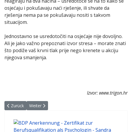
reagiraju na dva načina – usredotoče se na to kako se
osjećaju i pokušavaju naći rješenje, ili shvate da
rješenja nema pa se pokušavaju nositi s takvom
situacijom.
Jednostavno se usredotočiti na osjećaje nije dovoljno.
Ali je jako važno prepoznati izvor stresa – morate znati
što podiže vaš krvni tlak prije nego krenete u akciju
njegova smanjenja.
Izvor: www.trigon.hr
Vorheriger Beitrag: Namirnice koje spašavaju u kriznim trenucima
Nächster Beitrag: Prevencija stresa
Zurück
Weiter