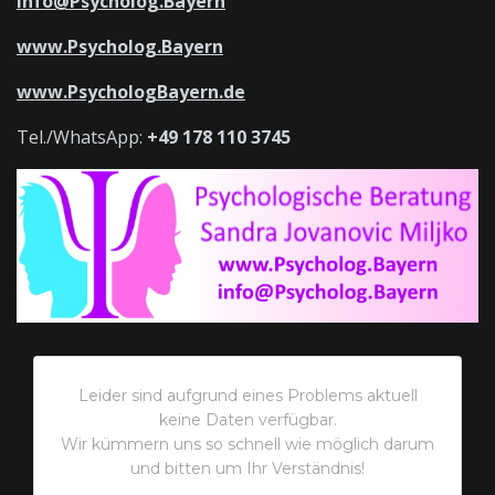
info@Psycholog.Bayern
www.Psycholog.Bayern
www.PsychologBayern.de
Tel./WhatsApp:
+49 178 110 3745
Leider sind aufgrund eines Problems aktuell
keine Daten verfügbar.
Wir kümmern uns so schnell wie möglich darum
und bitten um Ihr Verständnis!