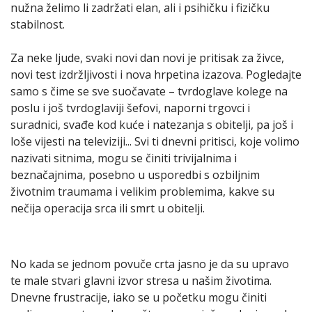
nužna želimo li zadržati elan, ali i psihičku i fizičku
stabilnost.
Za neke ljude, svaki novi dan novi je pritisak za živce,
novi test izdržljivosti i nova hrpetina izazova. Pogledajte
samo s čime se sve suočavate – tvrdoglave kolege na
poslu i još tvrdoglaviji šefovi, naporni trgovci i
suradnici, svađe kod kuće i natezanja s obitelji, pa još i
loše vijesti na televiziji... Svi ti dnevni pritisci, koje volimo
nazivati sitnima, mogu se činiti trivijalnima i
beznačajnima, posebno u usporedbi s ozbiljnim
životnim traumama i velikim problemima, kakve su
nečija operacija srca ili smrt u obitelji.
No kada se jednom povuče crta jasno je da su upravo
te male stvari glavni izvor stresa u našim životima.
Dnevne frustracije, iako se u početku mogu činiti