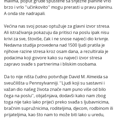
malima, poput grude spuštene sa snježne planine vrlo
brzo i vrlo ''učinkovito'' mogu prerasti u pravu planinu.
A onda ste nadrapali.
Većina nas svoj posao optužuje za glavni izvor stresa.
Ali istraživanja pokazuju da pritisci na poslu ipak nisu
krivi za sve, štoviše, čak i ne snose najveći dio krivnje.
Nedavna studija provedena nad 1500 ljudi pratila je
njihove razine stresa kroz osam dana, a rezultirala je
podacima koji govore kako su najveći izvor stresa
zapravo svađe s partnerima i bliskim osobama.
Da to nije ništa čudno potvrđuje David M. Almeida sa
sveučilišta u Pennsylvanniji. ''Ljudi koji su sastavni i
važan dio našeg života znače nam puno više od bilo
čega na poslu'', objašnjava, dodavši kako nam zbog
toga nije tako lako prijeći preko svađa s ljubavnicima,
bračnim supružnicima, roditeljima, djecom, rodbinom ili
prijateljima, kao što nam to može biti lako u uredu,