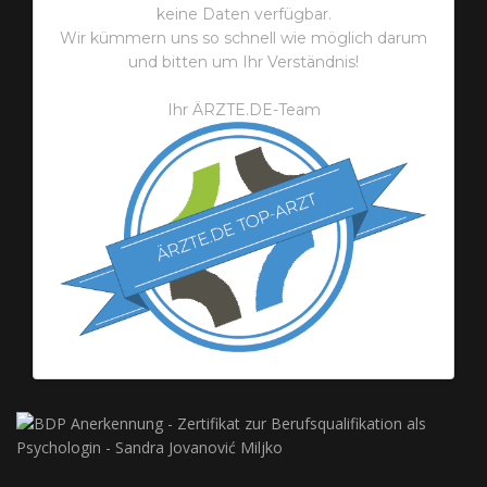
keine Daten verfügbar.
Wir kümmern uns so schnell wie möglich darum
und bitten um Ihr Verständnis!
Ihr ÄRZTE.DE-Team