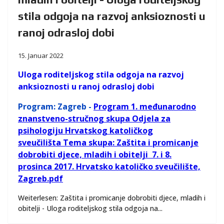
stila odgoja na razvoj anksioznosti u
ranoj odrasloj dobi
15. Januar 2022
Uloga roditeljskog stila odgoja na razvoj
anksioznosti u ranoj odrasloj
dobi
Program: Zagreb -
Program 1. međunarodno
znanstveno-stručnog skupa Odjela za
psihologiju Hrvatskog katoličkog
sveučilišta
Tema skupa: Zaštita i promicanje
dobrobiti djece, mladih i obitelji
7. i 8.
prosinca 2017.
Hrvatsko katoličko sveučilište,
Zagreb
.pdf
Weiterlesen: Zaštita i promicanje dobrobiti djece, mladih i
obitelji - Uloga roditeljskog stila odgoja na...