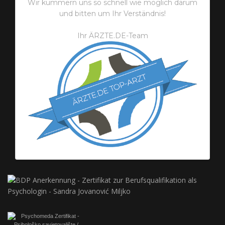
Wir kümmern uns so schnell wie möglich darum
und bitten um Ihr Verständnis!
Ihr ÄRZTE.DE-Team