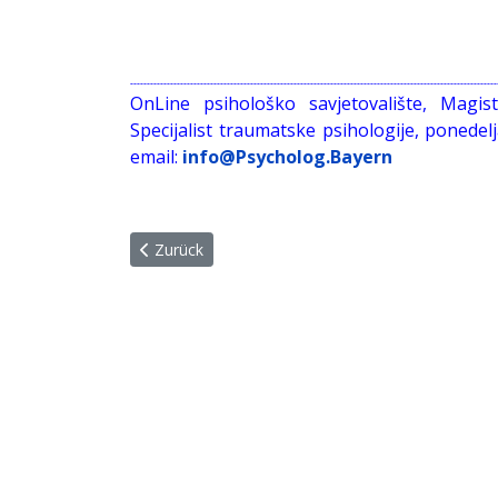
--------------------------------------------------------------------------------------------------------------
OnLine psihološko savjetovalište, Magis
Specijalist traumatske psihologije, ponede
email:
info@Psycholog.Bayern
Vorheriger Beitrag: Pressematerial - QR code - A
Zurück