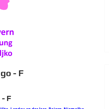
go - F
 - F