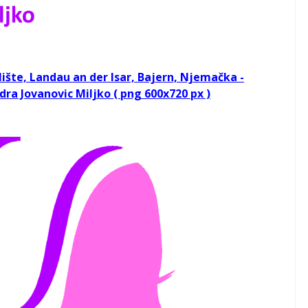
lište, Landau an der Isar, Bajern, Njemačka -
ra Jovanovic Miljko ( png 600x720 px )