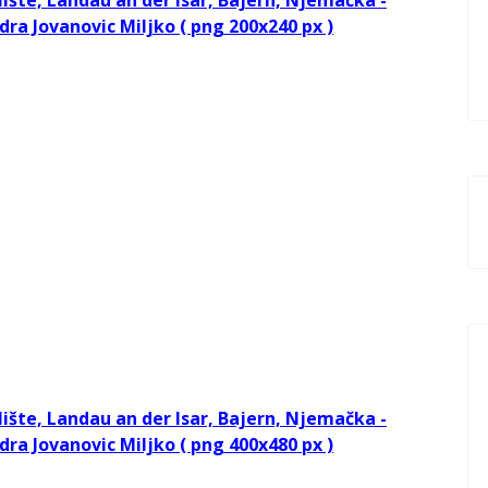
lište, Landau an der Isar, Bajern, Njemačka -
ra Jovanovic Miljko ( png 200x240 px )
lište, Landau an der Isar, Bajern, Njemačka -
ra Jovanovic Miljko ( png 400x480 px )