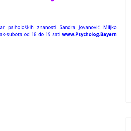
------------------------------------------------------------------------------------------------------------------
tar psiholoških znanosti Sandra Jovanović Miljko
ljak-subota od 18 do 19 sati
www.Psycholog.Bayern