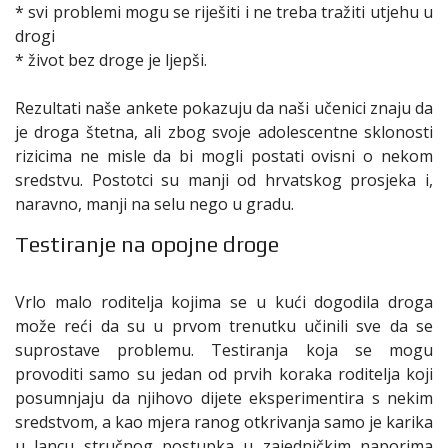
* svi problemi mogu se riješiti i ne treba tražiti utjehu u
drogi
* život bez droge je ljepši.
Rezultati naše ankete pokazuju da naši učenici znaju da
je droga štetna, ali zbog svoje adolescentne sklonosti
rizicima ne misle da bi mogli postati ovisni o nekom
sredstvu. Postotci su manji od hrvatskog prosjeka i,
naravno, manji na selu nego u gradu.
Testiranje na opojne droge
Vrlo malo roditelja kojima se u kući dogodila droga
može reći da su u prvom trenutku učinili sve da se
suprostave problemu. Testiranja koja se mogu
provoditi samo su jedan od prvih koraka roditelja koji
posumnjaju da njihovo dijete eksperimentira s nekim
sredstvom, a kao mjera ranog otkrivanja samo je karika
u lancu stručnog postupka u zajedničkim naporima