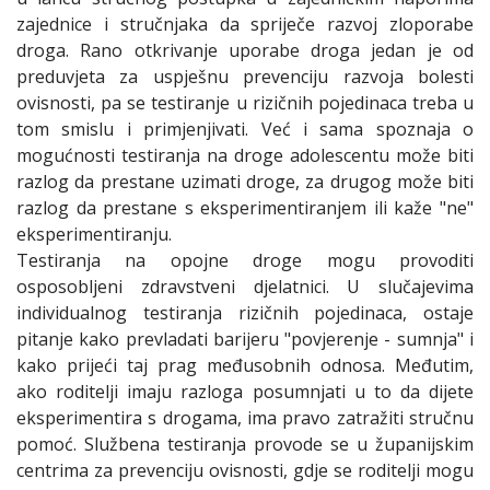
zajednice i stručnjaka da spriječe razvoj zloporabe
droga. Rano otkrivanje uporabe droga jedan je od
preduvjeta za uspješnu prevenciju razvoja bolesti
ovisnosti, pa se testiranje u rizičnih pojedinaca treba u
tom smislu i primjenjivati. Već i sama spoznaja o
mogućnosti testiranja na droge adolescentu može biti
razlog da prestane uzimati droge, za drugog može biti
razlog da prestane s eksperimentiranjem ili kaže "ne"
eksperimentiranju.
Testiranja na opojne droge mogu provoditi
osposobljeni zdravstveni djelatnici. U slučajevima
individualnog testiranja rizičnih pojedinaca, ostaje
pitanje kako prevladati barijeru "povjerenje - sumnja" i
kako prijeći taj prag međusobnih odnosa. Međutim,
ako roditelji imaju razloga posumnjati u to da dijete
eksperimentira s drogama, ima pravo zatražiti stručnu
pomoć. Službena testiranja provode se u županijskim
centrima za prevenciju ovisnosti, gdje se roditelji mogu