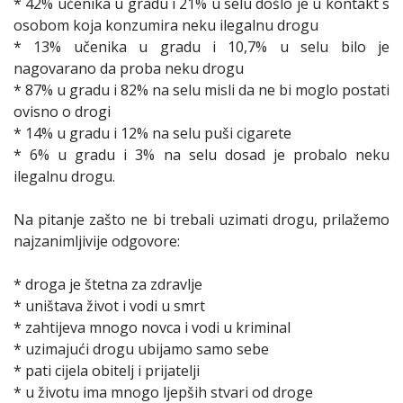
* 42% učenika u gradu i 21% u selu došlo je u kontakt s
osobom koja konzumira neku ilegalnu drogu
* 13% učenika u gradu i 10,7% u selu bilo je
nagovarano da proba neku drogu
* 87% u gradu i 82% na selu misli da ne bi moglo postati
ovisno o drogi
* 14% u gradu i 12% na selu puši cigarete
* 6% u gradu i 3% na selu dosad je probalo neku
ilegalnu drogu.
Na pitanje zašto ne bi trebali uzimati drogu, prilažemo
najzanimljivije odgovore:
* droga je štetna za zdravlje
* uništava život i vodi u smrt
* zahtijeva mnogo novca i vodi u kriminal
* uzimajući drogu ubijamo samo sebe
* pati cijela obitelj i prijatelji
* u životu ima mnogo ljepših stvari od droge