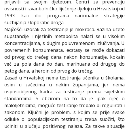
prijaviti sa svojim djetetom. Centri za prevenciju
ovisnosti i izvanbolničko liječenje djeluju u Hrvatskoj od
1993. kao dio programa nacionalne strategije
suzbijanja zloporabe droga.
Najčešći uzorak za testiranje je mokraća. Razina uzete
supstancije i njezinih metabolita nalazi se u visokim
koncentracijama, s dugim poluvremenom izlučivanja. U
povremenih konzumenata, ecstasy se može dokazati
od prvog do trećeg dana nakon konzumacije, kokain
već za pola dana do dan, marihuana od drugog do
petog dana, a heroin od prvog do trećeg.
Zasad u Hrvatskoj nema testiranja učenika u školama,
osim u začecima u nekim županijama, jer nema
osposobljenog kadra za testiranje prema svjetskim
standardima. S obzirom na to da je ipak riječ o
maloljetnicima, moguće testiranje trebalo bi regulirati i
zakonom. Ključni je problem, s kojim se prije svake
odluke o populacijskom testiranju treba suočiti, što
učiniti u slučaju pozitivnog nalaza. Za takve situacije