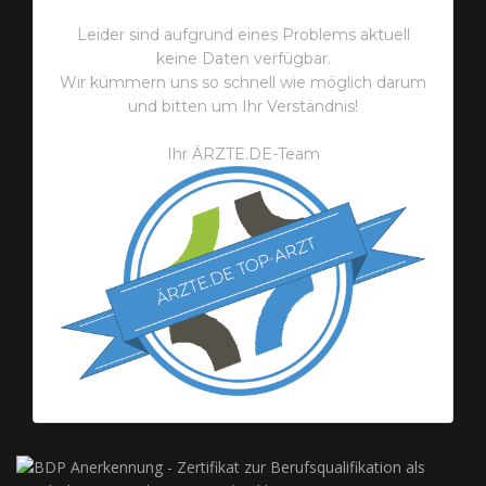
Leider sind aufgrund eines Problems aktuell
keine Daten verfügbar.
Wir kümmern uns so schnell wie möglich darum
und bitten um Ihr Verständnis!
Ihr ÄRZTE.DE-Team