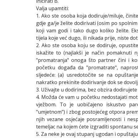
inicirati B.
Valja upamtiti:
1. Ako ste osoba koja dodiruje/miluje, čini
gdje ga/je želite dodirivati (osim po spolnim
koji vam godi i tako dugo koliko želite. Ek
tijela koje već dugo, ili nikada prije, niste doti
2. Ako ste osoba koju se dodiruje, opustit
iskažite to (najlakši je način pomaknuti n
"promatranja" onoga što partner čini i ko
početku događa da "promatrate", napros
sljedeće: (a) usredotočite se na opuštanje 
nakratko prekinite dodirivanje dok se dovolj
3. Uživajte u dodirima, bez obzira dodirujete l
4. Možda će vam u početku nedostajati motivac
vježbom. To je uobičajeno iskustvo par
"umjetnom") i zbog postojećeg otpora prema 
njih vezane osjećaje posramljenosti i nes
temeljac na kojem ćete izgraditi spontanu s
5. Za neke je ovaj stupanj ugodan i opuštajuć