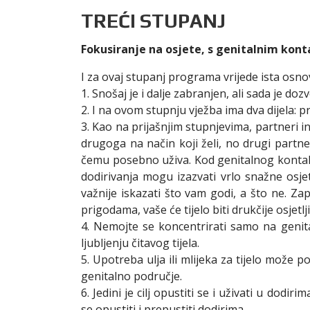
TREĆI STUPANJ
Fokusiranje na osjete, s genitalnim kon
I za ovaj stupanj programa vrijede ista osno
1. Snošaj je i dalje zabranjen, ali sada je doz
2. I na ovom stupnju vježba ima dva dijela: pr
3. Kao na prijašnjim stupnjevima, partneri in
drugoga na način koji želi, no drugi partn
čemu posebno uživa. Kod genitalnog kontakt
dodirivanja mogu izazvati vrlo snažne osjet
važnije iskazati što vam godi, a što ne. Zap
prigodama, vaše će tijelo biti drukčije osjetlj
4. Nemojte se koncentrirati samo na genita
ljubljenju čitavog tijela.
5. Upotreba ulja ili mlijeka za tijelo može 
genitalno područje.
6. Jedini je cilj opustiti se i uživati u dodi
se opustiti i prepustiti dodirima.