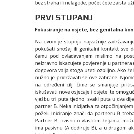
bez straha ili nelagode, počet ćete zaista uži
PRVI STUPANJ
Fokusiranje na osjete, bez genitalna kont
Na ovom je stupnju najvažnije zadržavanj
pokušati snošaj ili genitalni kontakt sve
čemu pod ovladavanjem mislimo na posti
neizravno iskazujete povjerenje u partnera 
dogovora valja stoga uzeti ozbiljno. Ako že
nužno je pridržavati se ove zabrane. Njome 
na određeni cilj, čime se smanjuje prit
iskušavati nove osjećaje i osjete, te omoguć
vježbu tri puta tjedno, svaki puta u dva di
partner B. Neka inicijativa za otpočinjanje
poželi. Iniciranje znači da partneru B treba
Partner B, ovisno o vlastitim željama, može 
ima pasivnu (A dodiruje B), a u drugom akt