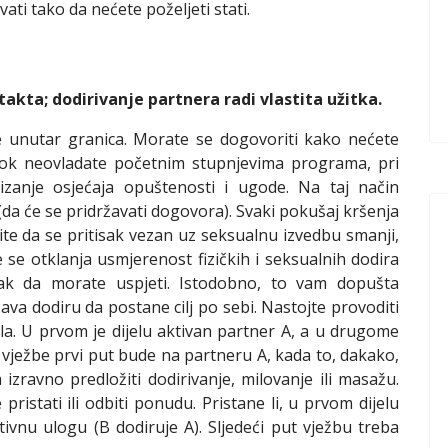
vati tako da nećete poželjeti stati.
akta; dodirivanje partnera radi vlastita užitka.
e unutar granica. Morate se dogovoriti kako nećete
 dok neovladate početnim stupnjevima programa, pri
zanje osjećaja opuštenosti i ugode. Na taj način
(da će se pridržavati dogovora). Svaki pokušaj kršenja
lite da se pritisak vezan uz seksualnu izvedbu smanji,
se otklanja usmjerenost fizičkih i seksualnih dodira
isak da morate uspjeti. Istodobno, to vam dopušta
ava dodiru da postane cilj po sebi. Nastojte provoditi
jela. U prvom je dijelu aktivan partner A, a u drugome
m vježbe prvi put bude na partneru A, kada to, dakako,
 izravno predložiti dodirivanje, milovanje ili masažu.
pristati ili odbiti ponudu. Pristane li, u prvom dijelu
ivnu ulogu (B dodiruje A). Sljedeći put vježbu treba