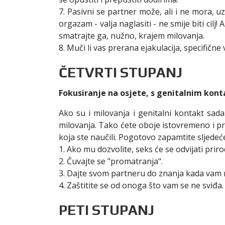
7. Pasivni se partner može, ali i ne mora, u
orgazam - valja naglasiti - ne smije biti cilj
smatrajte ga, nužno, krajem milovanja.
8. Muči li vas prerana ejakulacija, specifičn
ČETVRTI STUPANJ
Fokusiranje na osjete, s genitalnim kon
Ako su i milovanja i genitalni kontakt sada
milovanja. Tako ćete oboje istovremeno i pri
koja ste naučili. Pogotovo zapamtite sljedeć
1. Ako mu dozvolite, seks će se odvijati prir
2. Čuvajte se "promatranja".
3. Dajte svom partneru do znanja kada vam 
4. Zaštitite se od onoga što vam se ne sviđa.
PETI STUPANJ