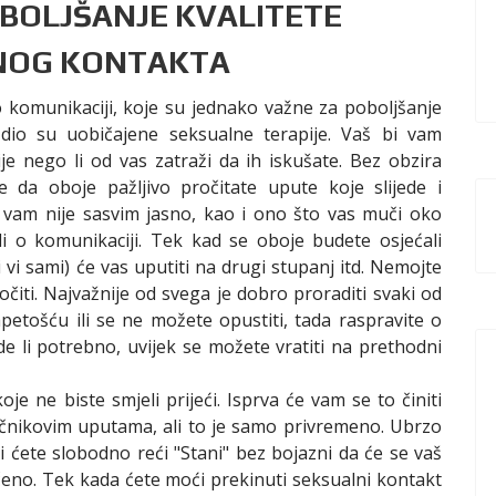
OBOLJŠANJE KVALITETE
NOG KONTAKTA
o komunikaciji, koje su jednako važne za poboljšanje
 dio su uobičajene seksualne terapije. Vaš bi vam
je nego li od vas zatraži da ih iskušate. Bez obzira
e da oboje pažljivo pročitate upute koje slijede i
 vam nije sasvim jasno, kao i ono što vas muči oko
i o komunikaciji. Tek kad se oboje budete osjećali
 vi sami) će vas uputiti na drugi stupanj itd. Nemojte
čiti. Najvažnije od svega je dobro proraditi svaki od
apetošću ili se ne možete opustiti, tada raspravite o
e li potrebno, uvijek se možete vratiti na prethodni
e ne biste smjeli prijeći. Isprva će vam se to činiti
ječnikovim uputama, ali to je samo privremeno. Ubrzo
 ćete slobodno reći "Stani" bez bojazni da će se vaš
dbačeno. Tek kada ćete moći prekinuti seksualni kontakt