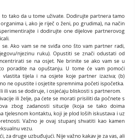
te to tako da u tome uživate. Dodirujte partnera tamo
 organima i, ako je riječ o ženi, po grudima), na način
sperimentirajte i dodirujte one dijelove partnerovog
cali.
e se. Ako vam se ne sviđa ono što vam partner radi,
jegovu/njezinu ruku). Opustiti se znači odustati od
ncentrirati se na osjet. Ne brinite se ako vam se u
to poradite na opuštanju. U tome će vam pomoći
vlastita tijela i na osjete koje partner izaziva; (b)
no ne opustite i osjetite spremnima početi ispočetka.
i ili vas se dodiruje, i osjećaju bliskosti s partnerom.
ije ili želje, pa ćete se morati prisiliti da počnete s
ova zbog zadanosti situcije (koja se tako doima
tjelesnom kontaktu, koji je plod loših iskustava i uz
pretnosti. Važno je ovaj stupanj shvatiti kao kamen
eksualnu vezu.
i, za druge uzbuđujući. Nije važno kakav je za vas, ali