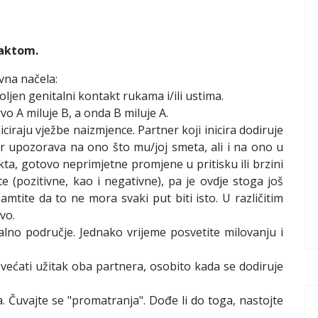
taktom.
vna načela:
voljen genitalni kontakt rukama i/ili ustima.
vo A miluje B, a onda B miluje A.
iciraju vježbe naizmjence. Partner koji inicira dodiruje
er upozorava na ono što mu/joj smeta, ali i na ono u
a, gotovo neprimjetne promjene u pritisku ili brzini
e (pozitivne, kao i negativne), pa je ovdje stoga još
amtite da to ne mora svaki put biti isto. U različitim
ivo.
lno područje. Jednako vrijeme posvetite milovanju i
povećati užitak oba partnera, osobito kada se dodiruje
rima. Čuvajte se "promatranja". Dođe li do toga, nastojte