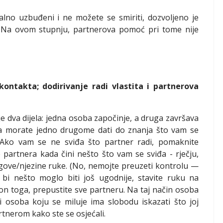
alno uzbuđeni i ne možete se smiriti, dozvoljeno je
m. Na ovom stupnju, partnerova pomoć pri tome nije
kontakta; dodirivanje radi vlastita i partnerova
je dva dijela: jedna osoba započinje, a druga završava
ta morate jedno drugome dati do znanja što vam se
. Ako vam se ne sviđa što partner radi, pomaknite
 partnera kada čini nešto što vam se sviđa - rječju,
egove/njezine ruke. (No, nemojte preuzeti kontrolu —
 bi nešto moglo biti još ugodnije, stavite ruku na
kon toga, prepustite sve partneru. Na taj način osoba
i osoba koju se miluje ima slobodu iskazati što joj
rtnerom kako ste se osjećali.