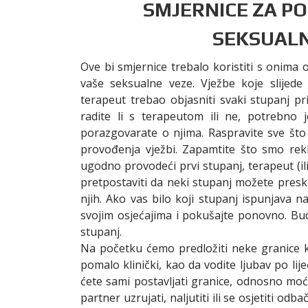
SMJERNICE ZA P
SEKSUAL
Ove bi smjernice trebalo koristiti s onima 
vaše seksualne veze. Vježbe koje slijede
terapeut trebao objasniti svaki stupanj pri
radite li s terapeutom ili ne, potrebno j
porazgovarate o njima. Raspravite sve što
provođenja vježbi. Zapamtite što smo rekl
ugodno provodeći prvi stupanj, terapeut (ili
pretpostaviti da neki stupanj možete presko
njih. Ako vas bilo koji stupanj ispunjava n
svojim osjećajima i pokušajte ponovno. Bud
stupanj.
Na početku ćemo predložiti neke granice koj
pomalo klinički, kao da vodite ljubav po li
ćete sami postavljati granice, odnosno moći
partner uzrujati, naljutiti ili se osjetiti o