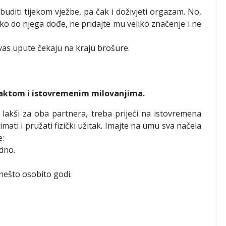
zbuditi tijekom vježbe, pa čak i doživjeti orgazam. No,
! Ako do njega dođe, ne pridajte mu veliko značenje i ne
e vas upute čekaju na kraju brošure.
taktom i istovremenim milovanjima.
 lakši za oba partnera, treba prijeći na istovremena
mati i pružati fizički užitak. Imajte na umu sva načela
e:
odno.
nešto osobito godi.