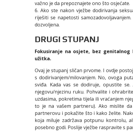
važno je da prepoznajete ono što osjećate.
6. Ako ste nakon vježbe dodirivanja seksu
riješiti se napetosti samozadovoljavanje
dozvoljena.
DRUGI STUPANJ
Fokusiranje na osjete, bez genitalnog 
užitka.
Ovaj je stupanj sličan prvome. I ovdje posto
s dodirivanjem/milovanjem. No, ovoga pu
sviđa. Kada vas se dodiruje, opustite se
njegovu/njezinu ruku. Pohvalite i ohrabrite
uzdasima, pokretima tijela ili vraćanjem nj
to je na vašem partneru). Ako mislite da
partnerovu i pokažite što i kako želite. Na
koja miluje zadržava potpunu kontrolu, al
posebno godi. Poslije vježbe raspravite s pa