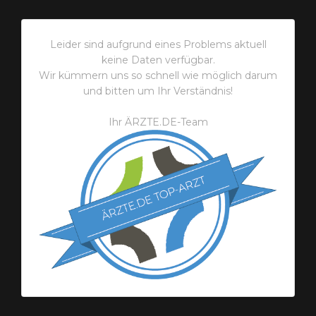
Leider sind aufgrund eines Problems aktuell
keine Daten verfügbar.
Wir kümmern uns so schnell wie möglich darum
und bitten um Ihr Verständnis!
Ihr ÄRZTE.DE-Team