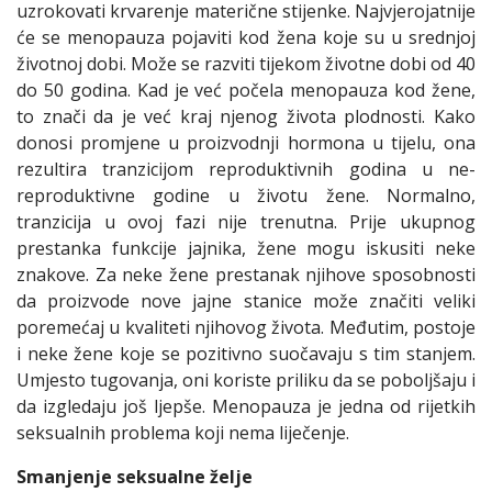
uzrokovati krvarenje materične stijenke. Najvjerojatnije
će se menopauza pojaviti kod žena koje su u srednjoj
životnoj dobi. Može se razviti tijekom životne dobi od 40
do 50 godina. Kad je već počela menopauza kod žene,
to znači da je već kraj njenog života plodnosti. Kako
donosi promjene u proizvodnji hormona u tijelu, ona
rezultira tranzicijom reproduktivnih godina u ne-
reproduktivne godine u životu žene. Normalno,
tranzicija u ovoj fazi nije trenutna. Prije ukupnog
prestanka funkcije jajnika, žene mogu iskusiti neke
znakove. Za neke žene prestanak njihove sposobnosti
da proizvode nove jajne stanice može značiti veliki
poremećaj u kvaliteti njihovog života. Međutim, postoje
i neke žene koje se pozitivno suočavaju s tim stanjem.
Umjesto tugovanja, oni koriste priliku da se poboljšaju i
da izgledaju još ljepše. Menopauza je jedna od rijetkih
seksualnih problema koji nema liječenje.
Smanjenje seksualne želje