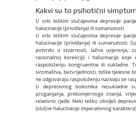
Kakvi su to psihotični simptomi 
U vrlo teškim slučajevima depresije paci
halucinacije (priviđanja) ili sumanutosti.
U vrlo teškim slučajevima depresije paci
halucinacije (priviđanja) ili sumanutosti.
potvrdu u stvarnosti, lažna uvjerenja, 
racionalnoj korekciji) i halucinacije ko
raspoloženju kongruentne ili sukladne. To
siromaštva, bezvrijednosti, teške tjelesne b
ne odgovaraju raspoloženju nazivaju se ras
U depresivnog bolesnika nesukladne sum
proganjanja, prekomjernoga znanja, vrijed
relativno rjeđe. Neki teško oboljeli depres
(slušne halucinacije imperativnog karaktera)