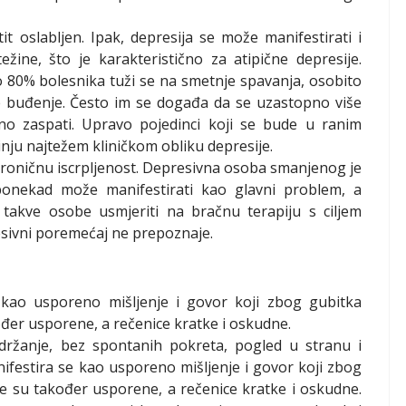
t oslabljen. Ipak, depresija se može manifestirati i
žine, što je karakteristično za atipične depresije.
 80% bolesnika tuži se na smetnje spavanja, osobito
je buđenje. Često im se događa da se uzastopno više
o zaspati. Upravo pojedinci koji se bude u ranim
inju najtežem kliničkom obliku depresije.
kroničnu iscrpljenost. Depresivna osoba smanjenog je
 ponekad može manifestirati kao glavni problem, a
akve osobe usmjeriti na bračnu terapiju s ciljem
esivni poremećaj ne prepoznaje.
kao usporeno mišljenje i govor koji zbog gubitka
ođer usporene, a rečenice kratke i oskudne.
držanje, bez spontanih pokreta, pogled u stranu i
festira se kao usporeno mišljenje i govor koji zbog
je su također usporene, a rečenice kratke i oskudne.