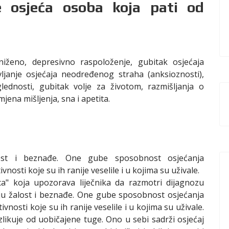
e osjeća osoba koja pati od
niženo, depresivno raspoloženje, gubitak osjećaja
vljanje osjećaja neodređenog straha (anksioznosti),
glednosti, gubitak volje za životom, razmišljanja o
ena mišljenja, sna i apetita.
lost i beznađe. One gube sposobnost osjećanja
vnosti koje su ih ranije veselile i u kojima su uživale.
ca" koja upozorava liječnika da razmotri dijagnozu
aju žalost i beznađe. One gube sposobnost osjećanja
ivnosti koje su ih ranije veselile i u kojima su uživale.
likuje od uobičajene tuge. Ono u sebi sadrži osjećaj