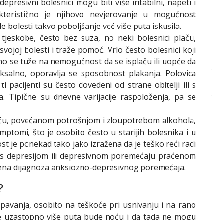
presivni bolesnici mogu biti više iritabilni, napeti i
akteristično je njihovo nevjerovanje u mogućnost
e bolesti takvo poboljšanje već više puta iskusila.
i tjeskobe, često bez suza, no neki bolesnici plaču,
svojoj bolesti i traže pomoć. Vrlo često bolesnici koji
obno se tuže na nemogućnost da se isplaču ili uopće da
ksalno, oporavlja se sposobnost plakanja. Polovica
i pacijenti su često dovedeni od strane obitelji ili s
. Tipične su dnevne varijacije raspoloženja, pa se
šću, povećanom potrošnjom i zloupotrebom alkohola,
mptomi, što je osobito često u starijih bolesnika i u
st je ponekad tako jako izražena da je teško reći radi
s depresijom ili depresivnom poremećaju praćenom
đena dijagnoza anksiozno-depresivnog poremećaja.
?
pavanja, osobito na teškoće pri usnivanju i na rano
se uzastopno više puta bude noću i da tada ne mogu