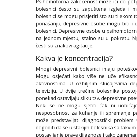
Psihomotorna zakočenost može ići do potpu
bolesnici često su zapuštena izgleda i mut
bolesnici se mogu prisjetiti što su tijekom
ponašanju, depresivne osobe mogu biti i u
bolesnici. Depresivne osobe u psihomotornom 
na jednom mjestu, stalno su u pokretu. Npr
česti su znakovi agitacije.
Kakva je koncentracija?
Mnogi depresivni bolesnici imaju poteškoć
Mogu osjećati kako više ne uče efikasn
aktivnostima. U ozbiljnim slučajevima de
televiziju. U dvije trećine bolesnika pos
ponekad ostavljaju sliku tzv. depresivne ps
Neki se ne mogu sjetiti čak ni uobičaje
nesposobnost za kuhanje ili spremanje pa
može predstavljati dijagnostički problem 
dogoditi da se u starijih bolesnika sa takvi
postavljanje prave dijagnoze i tako zanemari