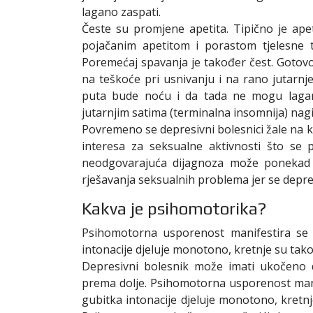
lagano zaspati.
Česte su promjene apetita. Tipično je apeti
pojačanim apetitom i porastom tjelesne te
Poremećaj spavanja je također čest. Gotovo
na teškoće pri usnivanju i na rano jutarn
puta bude noću i da tada ne mogu lagan
jutarnjim satima (terminalna insomnija) nag
Povremeno se depresivni bolesnici žale na 
interesa za seksualne aktivnosti što se
neodgovarajuća dijagnoza može ponekad t
rješavanja seksualnih problema jer se depr
Kakva je psihomotorika?
Psihomotorna usporenost manifestira se 
intonacije djeluje monotono, kretnje su tak
Depresivni bolesnik može imati ukočeno 
prema dolje. Psihomotorna usporenost mani
gubitka intonacije djeluje monotono, kretn