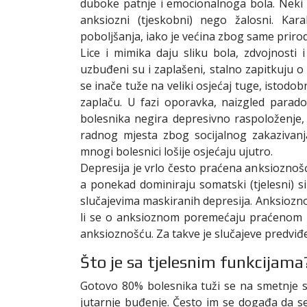
duboke patnje i emocionalnoga bola. Neki de
anksiozni (tjeskobni) nego žalosni. Kar
poboljšanja, iako je većina zbog same prirod
Lice i mimika daju sliku bola, zdvojnosti 
uzbuđeni su i zaplašeni, stalno zapitkuju o 
se inače tuže na veliki osjećaj tuge, istod
zaplaču. U fazi oporavka, naizgled parado
bolesnika negira depresivno raspoloženje, t
radnog mjesta zbog socijalnog zakazivanja
mnogi bolesnici lošije osjećaju ujutro.
Depresija je vrlo često praćena anksiozno
a ponekad dominiraju somatski (tjelesni) si
slučajevima maskiranih depresija. Anksiozno
li se o anksioznom poremećaju praćenom 
anksioznošću. Za takve je slučajeve predvi
Što je sa tjelesnim funkcijama
Gotovo 80% bolesnika tuži se na smetnje s
jutarnje buđenje. Često im se događa da 