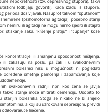
ne nepokretnosti (tzv. depresivnog stupora), takvi
istični (odbijaju govoriti). Kada izađu iz stupora,
 tog perioda doživljavali. Nasuprot takvom "sputanom"
znemirene (psihomotorna agitacija), posebno stariji
nemiru ili agitaciji ne mogu mirno sjediti ili stajati
. stiskanje šaka, "kršenje prstiju" i "čupanje" kose
e koncentracije ili smanjenu sposobnost mišljenja.
o ili zakazuju na poslu, pa čak i u svakodnevnim
presivni bolesnici nisu u mogućnosti ni pogledati
toje određene smetnje pamćenja i zapamćivanja koje
eudodemencije.
nih svakodnevnih radnji, npr. kod žena se javlja
 takvo stanje može imitirati demenciju. Osobito to
u starijih bolesnika. Stoga se nikako ne bi smjelo
m simptomima, a koji su uzrokovani depresijom, previdi
 odgovarajuće liječenje.