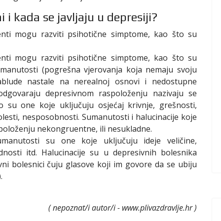
i kada se javljaju u depresiji?
jenti mogu razviti psihotične simptome, kao što su
jenti mogu razviti psihotične simptome, kao što su
 Sumanutosti (pogrešna vjerovanja koja nemaju svoju
zablude nastale na nerealnoj osnovi i nedostupne
je odgovaraju depresivnom raspoloženju nazivaju se
 su one koje uključuju osjećaj krivnje, grešnosti,
olesti, nesposobnosti. Sumanutosti i halucinacije koje
položenju nekongruentne, ili nesukladne.
anutosti su one koje uključuju ideje veličine,
nosti itd. Halucinacije su u depresivnih bolesnika
ivni bolesnici čuju glasove koji im govore da se ubiju
.
( nepoznat/i autor/i - www.plivazdravlje.hr )