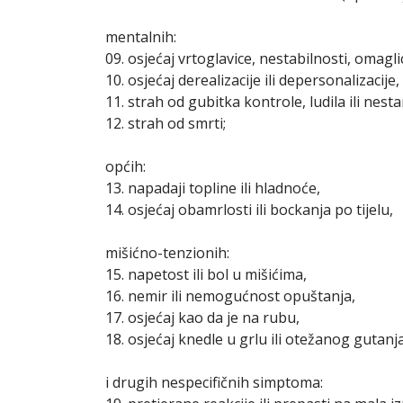
mentalnih:
09. osjećaj vrtoglavice, nestabilnosti, omagli
10. osjećaj derealizacije ili depersonalizacije,
11. strah od gubitka kontrole, ludila ili nest
12. strah od smrti;
općih:
13. napadaji topline ili hladnoće,
14. osjećaj obamrlosti ili bockanja po tijelu,
mišićno-tenzionih:
15. napetost ili bol u mišićima,
16. nemir ili nemogućnost opuštanja,
17. osjećaj kao da je na rubu,
18. osjećaj knedle u grlu ili otežanog gutanja
i drugih nespecifičnih simptoma: