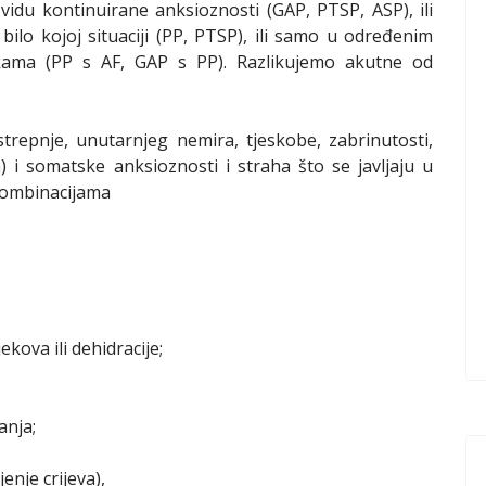
idu kontinuirane anksioznosti (GAP, PTSP, ASP), ili
ilo kojoj situaciji (PP, PTSP), ili samo u određenim
slikama (PP s AF, GAP s PP). Razlikujemo akutne od
trepnje, unutarnjeg nemira, tjeskobe, zabrinutosti,
 i somatske anksioznosti i straha što se javljaju u
kombinacijama
ekova ili dehidracije;
anja;
enje crijeva),