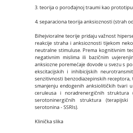
3. teorija o porođajnoj traumi kao prototipu
4. separaciona teorija anksioznosti (strah od
Bihejvioralne teorije pridaju važnost hiperse
reakcije straha i anksioznosti tijekom n
neutralne stimuluse. Prema kognitivnim te
negativnim mislima ili bazičnim uvjerenjima
anksiozne poremećaje dovode u svezu s po
ekscitacijskih i inhibicijskih neurotrans
senzitivnosti benzodiazepinskih receptora,
smanjenju endogenih anksiolitičkih tvari u
ceruleusa i noradrenergičnih struktura (
serotoninergičnih struktura (terapijsk
serotonina - SSRIs).
Klinička slika