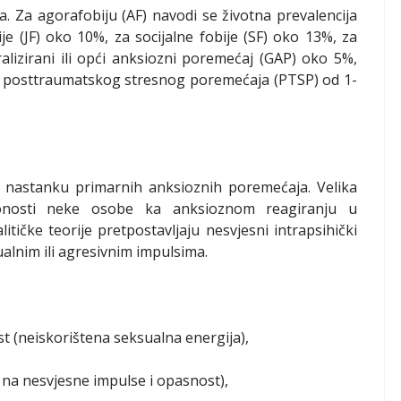
ma. Za agorafobiju (AF) navodi se životna prevalencija
ije (JF) oko 10%, za socijalne fobije (SF) oko 13%, za
lizirani ili opći anksiozni poremećaj (GAP) oko 5%,
, posttraumatskog stresnog poremećaja (PTSP) od 1-
 nastanku primarnih anksioznih poremećaja. Velika
sklonosti neke osobe ka anksioznom reagiranju u
itičke teorije pretpostavljaju nesvjesni intrapsihički
sualnim ili agresivnim impulsima.
ost (neiskorištena seksualna energija),
 na nesvjesne impulse i opasnost),