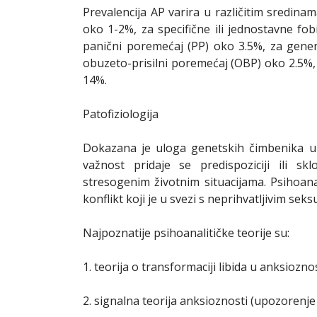
Prevalencija AP varira u različitim sredina
oko 1-2%, za specifične ili jednostavne fob
panični poremećaj (PP) oko 3.5%, za genera
obuzeto-prisilni poremećaj (OBP) oko 2.5%
14%.
Patofiziologija
Dokazana je uloga genetskih čimbenika u
važnost pridaje se predispoziciji ili 
stresogenim životnim situacijama. Psihoanal
konflikt koji je u svezi s neprihvatljivim sek
Najpoznatije psihoanalitičke teorije su:
1. teorija o transformaciji libida u anksiozn
2. signalna teorija anksioznosti (upozorenje