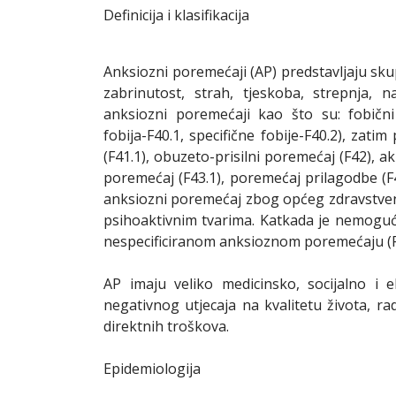
Definicija i klasifikacija
Anksiozni poremećaji (AP) predstavljaju sku
zabrinutost, strah, tjeskoba, strepnja, n
anksiozni poremećaji kao što su: fobični 
fobija-F40.1, specifične fobije-F40.2), zat
(F41.1), obuzeto-prisilni poremećaj (F42), a
poremećaj (F43.1), poremećaj prilagodbe (F
anksiozni poremećaj zbog općeg zdravstveno
psihoaktivnim tvarima. Katkada je nemogu
nespecificiranom anksioznom poremećaju (F
AP imaju veliko medicinsko, socijalno i 
negativnog utjecaja na kvalitetu života, rad
direktnih troškova.
Epidemiologija