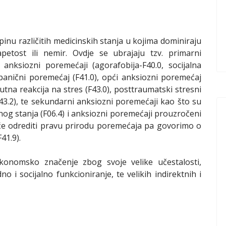
pinu različitih medicinskih stanja u kojima dominiraju
apetost ili nemir. Ovdje se ubrajaju tzv. primarni
anksiozni poremećaji (agorafobija-F40.0, socijalna
im panični poremećaj (F41.0), opći anksiozni poremećaj
kutna reakcija na stres (F43.0), posttraumatski stresni
43.2), te sekundarni anksiozni poremećaji kao što su
g stanja (F06.4) i anksiozni poremećaji prouzročeni
će odrediti pravu prirodu poremećaja pa govorimo o
41.9).
ekonomsko značenje zbog svoje velike učestalosti,
no i socijalno funkcioniranje, te velikih indirektnih i