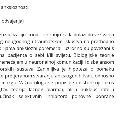
 anksioznosti,
 odvajanja).
nzibilizaciji i kondicioniranju kada dolazi do vezivanja
ekog neugodnog i traumatskog iskustva na prethodno
orijama anksiozni poremećaji uzročno su povezani s
 pacijenta o sebi i/ili svijetu. Biologijske teorije
remećajem u neuronalnoj komunikaciji i disbalansom
mitorskih sustava. Zanimljiva je hipoteza o pomaku
 te pretjeranom stvaranju anksiogenih tvari, odnosno
 mozgu. Važna uloga se pripisuje i disfunkciji lokus
tzv. teorija lažnog alarma), ali i nukleus rafe i
i učinak selektivnih inhibitora ponovne pohrane