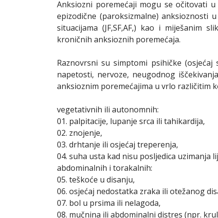
Anksiozni poremećaji mogu se očitovati u v
epizodične (paroksizmalne) anksioznosti u b
situacijama (JF,SF,AF,) kao i miješanim 
kroničnih anksioznih poremećaja.
Raznovrsni su simptomi psihičke (osjećaj s
napetosti, nervoze, neugodnog iščekivanja)
anksioznim poremećajima u vrlo različitim 
vegetativnih ili autonomnih:
01. palpitacije, lupanje srca ili tahikardija,
02. znojenje,
03. drhtanje ili osjećaj treperenja,
04. suha usta kad nisu posljedica uzimanja lij
abdominalnih i torakalnih:
05. teškoće u disanju,
06. osjećaj nedostatka zraka ili otežanog dis
07. bol u prsima ili nelagoda,
08. mučnina ili abdominalni distres (npr. krulj