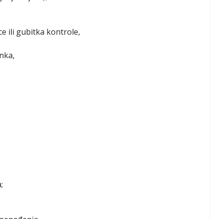
ce ili gubitka kontrole,
anka,
;