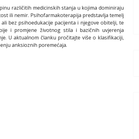
pinu različitih medicinskih stanja u kojima dominiraju
tost ili nemir. Psihofarmakoterapija predstavlja temelj
li bez psihoedukacije pacijenta i njegove obitelji, te
pije i promjene životnog stila i bazičnih uvjerenja
je. U aktualnom članku pročitajte više o klasifikaciji,
iječenju anksioznih poremećaja.