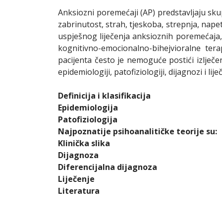
Anksiozni poremećaji (AP) predstavljaju sku
zabrinutost, strah, tjeskoba, strepnja, nape
uspješnog liječenja anksioznih poremećaja, a
kognitivno-emocionalno-bihejvioralne tera
pacijenta često je nemoguće postići izlječen
epidemiologiji, patofiziologiji, dijagnozi i l
Definicija i klasifikacija
Epidemiologija
Patofiziologija
Najpoznatije psihoanalitičke teorije su:
Klinička slika
Dijagnoza
Diferencijalna dijagnoza
Liječenje
Literatura