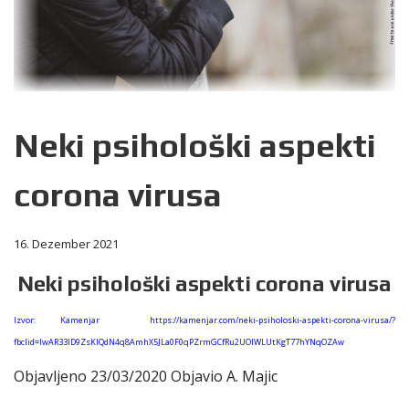
Neki psihološki aspekti
corona virusa
16. Dezember 2021
Neki psihološki aspekti corona virusa
Izvor: Kamenjar https://kamenjar.com/neki-psiholoski-aspekti-corona-virusa/?
fbclid=IwAR33ID9ZsKIQdN4q8AmhX5JLa0F0qPZrmGCfRu2UOIWLUtKgT77hYNqOZAw
Objavljeno 23/03/2020 Objavio A. Majic