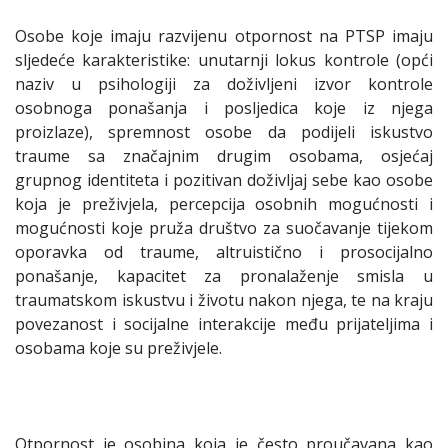
Osobe koje imaju razvijenu otpornost na PTSP imaju
sljedeće karakteristike: unutarnji lokus kontrole (opći
naziv u psihologiji za doživljeni izvor kontrole
osobnoga ponašanja i posljedica koje iz njega
proizlaze), spremnost osobe da podijeli iskustvo
traume sa značajnim drugim osobama, osjećaj
grupnog identiteta i pozitivan doživljaj sebe kao osobe
koja je preživjela, percepcija osobnih mogućnosti i
mogućnosti koje pruža društvo za suočavanje tijekom
oporavka od traume, altruistično i prosocijalno
ponašanje, kapacitet za pronalaženje smisla u
traumatskom iskustvu i životu nakon njega, te na kraju
povezanost i socijalne interakcije među prijateljima i
osobama koje su preživjele.
Otpornost je osobina koja je često proučavana kao