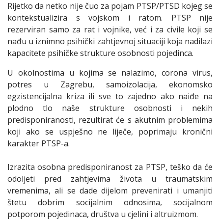
Rijetko da netko nije čuo za pojam PTSP/PTSD kojeg se
kontekstualizira s vojskom i ratom. PTSP nije
rezerviran samo za rat i vojnike, već i za civile koji se
nađu u iznimno psihički zahtjevnoj situaciji koja nadilazi
kapacitete psihičke strukture osobnosti pojedinca.
U okolnostima u kojima se nalazimo, corona virus,
potres u Zagrebu, samoizolacija, ekonomsko
egzistencijalna kriza ili sve to zajedno ako naiđe na
plodno tlo naše strukture osobnosti i nekih
predisponiranosti, rezultirat će s akutnim problemima
koji ako se uspješno ne liječe, poprimaju kronični
karakter PTSP-a.
Izrazita osobna predisponiranost za PTSP, teško da će
odoljeti pred zahtjevima života u traumatskim
vremenima, ali se dade dijelom prevenirati i umanjiti
štetu dobrim socijalnim odnosima, socijalnom
potporom pojedinaca, društva u cjelini i altruizmom.