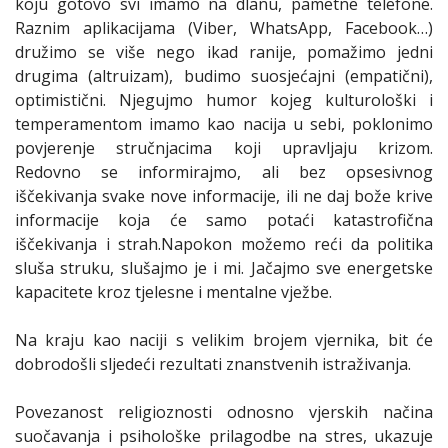
koju gotovo svi imamo na dlanu, pametne telefone.
Raznim aplikacijama (Viber, WhatsApp, Facebook…)
družimo se više nego ikad ranije, pomažimo jedni
drugima (altruizam), budimo suosjećajni (empatični),
optimistični. Njegujmo humor kojeg kulturološki i
temperamentom imamo kao nacija u sebi, poklonimo
povjerenje stručnjacima koji upravljaju krizom.
Redovno se informirajmo, ali bez opsesivnog
iščekivanja svake nove informacije, ili ne daj bože krive
informacije koja će samo potaći katastrofična
iščekivanja i strah.Napokon možemo reći da politika
sluša struku, slušajmo je i mi. Jačajmo sve energetske
kapacitete kroz tjelesne i mentalne vježbe.
Na kraju kao naciji s velikim brojem vjernika, bit će
dobrodošli sljedeći rezultati znanstvenih istraživanja.
Povezanost religioznosti odnosno vjerskih načina
suočavanja i psihološke prilagodbe na stres, ukazuje