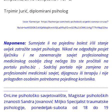
Trpimir Jurić, diplomirani psiholog
Izvor: Kamenjar https://kamenjar.com/neki-psiholoski-aspekti-corona-virusa/?
fbclid=IwAR33ID9ZsKIQdN4q8AmhX5JLa0F0qPZrmGCfRu2UOIWLUtKgT77hYNqOZAw
Napomena:
Sumnjate li na pojedinu bolest i/ili stanje
uvijek zatražite savjet psihologa. Nikad ne odgađajte posjet
liječniku i ne zanemarujte savjet profesionalnog
medicinskog osoblja zbog nečega što ste pročitali na
portalu psiho.biz . Sadržaj portala nije zamjena za
profesionalni medicinski savjet, dijagnozu ili terapiju i nije
prilagođen osobnim potrebama pojedinog korisnika.
-------------------------------------------------------------------------------------------------------------------------------------------
-------------------------------------------------------------------------------------
OnLine psihološko savjetovalište, Magistar psiholoških
znanosti Sandra Jovanović Miljko Specijalist traumatske
psihologije, ponedeljak-subota od 18 do 19