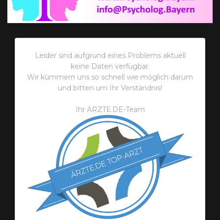
Leider sind aufgrund eines Problems aktuell
keine Daten verfügbar.
Wir kümmern uns so schnell wie möglich darum
und bitten um Ihr Verständnis!
Ihr ÄRZTE.DE-Team