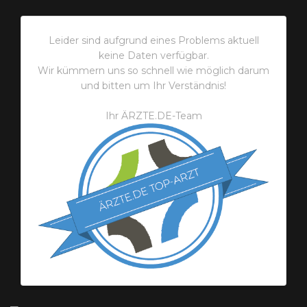
Leider sind aufgrund eines Problems aktuell
keine Daten verfügbar.
Wir kümmern uns so schnell wie möglich darum
und bitten um Ihr Verständnis!
Ihr ÄRZTE.DE-Team