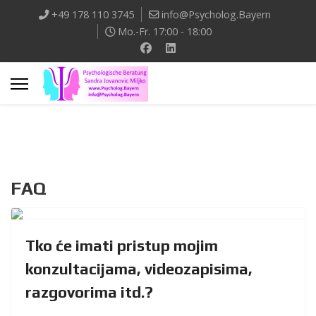
+49 178 110 3745
info@Psycholog.Bayern
Mo.-Fr. 17:00 - 18:00
FAQ
Tko će imati pristup mojim
konzultacijama, videozapisima,
razgovorima itd.?