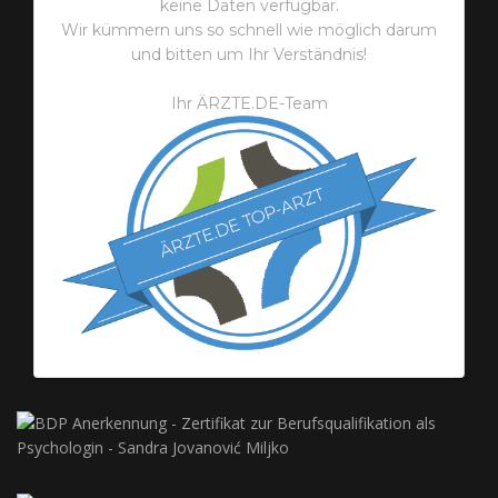
keine Daten verfügbar.
Wir kümmern uns so schnell wie möglich darum
und bitten um Ihr Verständnis!
Ihr ÄRZTE.DE-Team