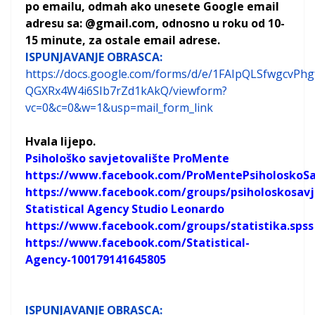
po emailu, odmah ako unesete Google email
adresu sa: @gmail.com, odnosno u roku od 10-
15 minute, za ostale email adrese.
ISPUNJAVANJE OBRASCA:
https://docs.google.com/forms/d/e/1FAIpQLSfwgcvPh
QGXRx4W4i6SIb7rZd1kAkQ/viewform?
vc=0&c=0&w=1&usp=mail_form_link
Hvala lijepo.
Psihološko savjetovalište ProMente
https://www.facebook.com/ProMentePsiholoskoSa
https://www.facebook.com/groups/psiholoskosavj
Statistical Agency Studio Leonardo
https://www.facebook.com/groups/statistika.spss
https://www.facebook.com/Statistical-
Agency-100179141645805
ISPUNJAVANJE OBRASCA: