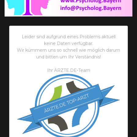
Leider sind aufgrund eines Problems aktuell
keine Daten verfügbar.
Wir kümmern uns so schnell wie möglich darum
und bitten um Ihr Verständnis!
Ihr ÄRZTE.DE-Team