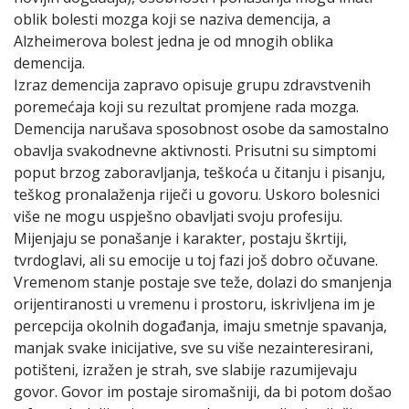
oblik bolesti mozga koji se naziva demencija, a
Alzheimerova bolest jedna je od mnogih oblika
demencija.
Izraz demencija zapravo opisuje grupu zdravstvenih
poremećaja koji su rezultat promjene rada mozga.
Demencija narušava sposobnost osobe da samostalno
obavlja svakodnevne aktivnosti. Prisutni su simptomi
poput brzog zaboravljanja, teškoća u čitanju i pisanju,
teškog pronalaženja riječi u govoru. Uskoro bolesnici
više ne mogu uspješno obavljati svoju profesiju.
Mijenjaju se ponašanje i karakter, postaju škrtiji,
tvrdoglavi, ali su emocije u toj fazi još dobro očuvane.
Vremenom stanje postaje sve teže, dolazi do smanjenja
orijentiranosti u vremenu i prostoru, iskrivljena im je
percepcija okolnih događanja, imaju smetnje spavanja,
manjak svake inicijative, sve su više nezainteresirani,
potišteni, izražen je strah, sve slabije razumijevaju
govor. Govor im postaje siromašniji, da bi potom došao