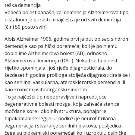
teška demencija
Vodeća bolest današnjice, demencija Alzheimerova tipa,
u stalnom je porastu i najčešća je od svih demencija
(čini 50 posto svih).
Alois Alzheimer 1906. godine prvi je put opisao sindrom
demencije kao psihički poremećaj koji je po njemu
dobio ime Alzheimerova bolest (AB), odnosno
Alzheimerova demencija (DAT). Nekad se ta bolest
rijetko spominjala i još rjeđe dijagnosticirala, do
šezdesetih godina prošloga stoljeća dijagnosticirala se i
kao senilna, vaskularna, aterosklerotska demencija ili
kao kronični psihoorganski sindrom.
To je najčešći tip nepopravljive i napredujuće
degenerativne bolesti mozga, koja zahvaća stanice
moždane kore i okolnih struktura, ponajprije
hipokampalne regije. U podlozi je neurofibrilarna
degeneracija i stvaranje senilnih plakova, posljedica
čega su biokemijski poremećaji koji uzrokuju psihičke