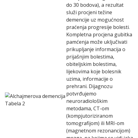
do 30 bodova), a rezultat
služi procjeni težine
demencije uz mogućnost
praćenja progresije bolesti.
Kompletna procjena gubitka
pamćenja može uključivati
prikupljanje informacija o
prijašnjim bolestima,
obiteljskim bolestima,
lijekovima koje bolesnik
uzima, informacije o
prehrani. Dijagnozu
potvrđujemo
neuroradiološkim
metodama, CT-om
(kompjutoriziranom
tomografijom) ili MRI-om
(magnetnom rezonancijom)
mozga, na kojima se vidi jaka