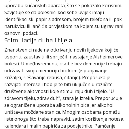
uporabu kućanskih aparata, što se pokazalo korisnim.
Savjetuje se da bolesnici kod sebe uvijek imaju
identifikacijski papir s adresom, brojem telefona ili pak
narukvicu ili lančić s privjeskom na kojem su ugravirani
osnovni podaci.
Stimulacija duha i tijela
Znanstvenici rade na otkrivanju novih lijekova koji će
usporiti, zaustaviti ili spriječiti nastajanje Alzheimerove
bolesti. U međuvremenu, osobe bez demencije trebaju
održavati svoju memoriju britkom (ispunjavanje
križaljki, rješavanje rebusa, čitanje). Preporuka je
razvijati interese i hobije te biti uključen u različite
društvene aktivnosti koje stimuliraju duh i tijelo. "U
zdravom tijelu, zdrav duh", stara je izreka. Preporučuje
se ograničena uporaba alkoholnih pića jer alkohol
uništava moždane stanice. Mnogim osobama pomažu
liste onoga što treba napraviti, zatim korištenje notesa,
kalendara i malih papirića za podsjetnike. Pamćenje