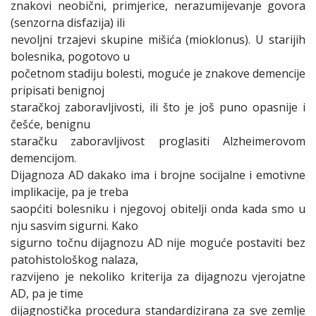
znakovi neobični, primjerice, nerazumijevanje govora
(senzorna disfazija) ili
nevoljni trzajevi skupine mišića (mioklonus). U starijih
bolesnika, pogotovo u
početnom stadiju bolesti, moguće je znakove demencije
pripisati benignoj
staračkoj zaboravljivosti, ili što je još puno opasnije i
češće, benignu
staračku zaboravljivost proglasiti Alzheimerovom
demencijom.
Dijagnoza AD dakako ima i brojne socijalne i emotivne
implikacije, pa je treba
saopćiti bolesniku i njegovoj obitelji onda kada smo u
nju sasvim sigurni. Kako
sigurno točnu dijagnozu AD nije moguće postaviti bez
patohistološkog nalaza,
razvijeno je nekoliko kriterija za dijagnozu vjerojatne
AD, pa je time
dijagnostička procedura standardizirana za sve zemlje