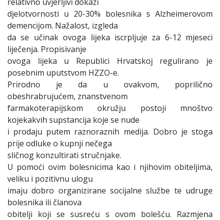
relativno uvjerljivi dokazi
djelotvornosti u 20-30% bolesnika s Alzheimerovom
demencijom. Nažalost, izgleda
da se učinak ovoga lijeka iscrpljuje za 6-12 mjeseci
liječenja. Propisivanje
ovoga lijeka u Republici Hrvatskoj regulirano je
posebnim uputstvom HZZO-e.
Prirodno je da u ovakvom, poprilično
obeshrabrujućem, znanstvenom
farmakoterapijskom okružju postoji mnoštvo
kojekakvih supstancija koje se nude
i prodaju putem raznoraznih medija. Dobro je stoga
prije odluke o kupnji nečega
sličnog konzultirati stručnjake.
U pomoći ovim bolesnicima kao i njihovim obiteljima,
veliku i pozitivnu ulogu
imaju dobro organizirane socijalne službe te udruge
bolesnika ili članova
obitelji koji se susreću s ovom bolešću. Razmjena