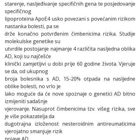
starenje, nasljeđivanje specifičnih gena te posjedovanje
specifičnog
lipoproteina ApoE4 usko povezani s povećanim rizikom
nastanka bolesti, pa se
drže konačno potvrđenim čimbenicima rizika. Studije
molekulske genetike su
utvrdile postojanje najmanje 4 različita nasljedna oblika
AD, koji su najčešće
klinički zamjetljivi u dobi prije 60 godine života. Vjeruje
se da, od ukupnog
broja bolesnika s AD, 15-20% otpada na nasljedne
oblike bolesti, no vrlo je
lako moguće da će nove spoznaje o genetici AD bitno
izmijeniti sadašnje
vjerovanje. Nasuprot čimbenicima tzv. višeg rizika, sve
je više pokazatelja da
dugotrajna izloženost nesteroidnim antireumaticima
vjerojatno smanjuje rizik
pojave AD.