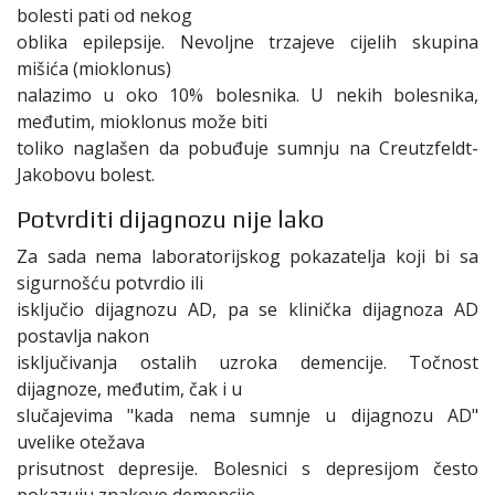
bolesti pati od nekog
oblika epilepsije. Nevoljne trzajeve cijelih skupina
mišića (mioklonus)
nalazimo u oko 10% bolesnika. U nekih bolesnika,
međutim, mioklonus može biti
toliko naglašen da pobuđuje sumnju na Creutzfeldt-
Jakobovu bolest.
Potvrditi dijagnozu nije lako
Za sada nema laboratorijskog pokazatelja koji bi sa
sigurnošću potvrdio ili
isključio dijagnozu AD, pa se klinička dijagnoza AD
postavlja nakon
isključivanja ostalih uzroka demencije. Točnost
dijagnoze, međutim, čak i u
slučajevima "kada nema sumnje u dijagnozu AD"
uvelike otežava
prisutnost depresije. Bolesnici s depresijom često
pokazuju znakove demencije