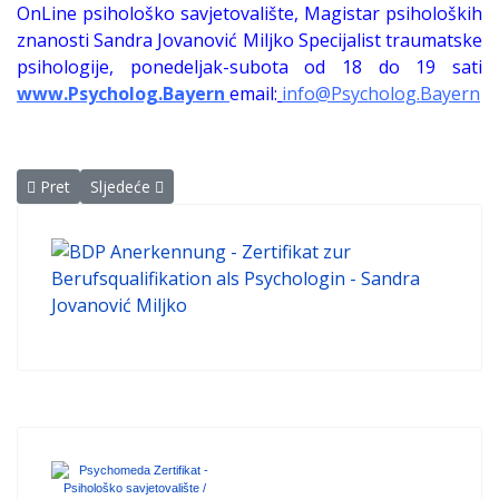
OnLine psihološko savjetovalište, Magistar psiholoških
znanosti Sandra Jovanović Miljko Specijalist traumatske
psihologije, ponedeljak-subota od 18 do 19 sati
www.Psycholog.Bayern
email:
info@Psycholog.Bayern
Prethodni članak: Alzheimerova demencija - kad duh i tijelo presta
Sljedeći članak: Prepoznavanje, dijagnosticiranje i šifri
Pret
Sljedeće