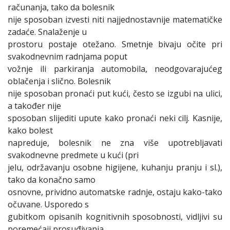
računanja, tako da bolesnik
nije sposoban izvesti niti najjednostavnije matematičke
zadaće. Snalaženje u
prostoru postaje otežano. Smetnje bivaju očite pri
svakodnevnim radnjama poput
vožnje ili parkiranja automobila, neodgovarajućeg
oblačenja i slično. Bolesnik
nije sposoban pronaći put kući, često se izgubi na ulici,
a također nije
sposoban slijediti upute kako pronaći neki cilj. Kasnije,
kako bolest
napreduje, bolesnik ne zna više upotrebljavati
svakodnevne predmete u kući (pri
jelu, održavanju osobne higijene, kuhanju pranju i sl.),
tako da konačno samo
osnovne, prividno automatske radnje, ostaju kako-tako
očuvane. Usporedo s
gubitkom opisanih kognitivnih sposobnosti, vidljivi su
poremećaji prosuđivanja,