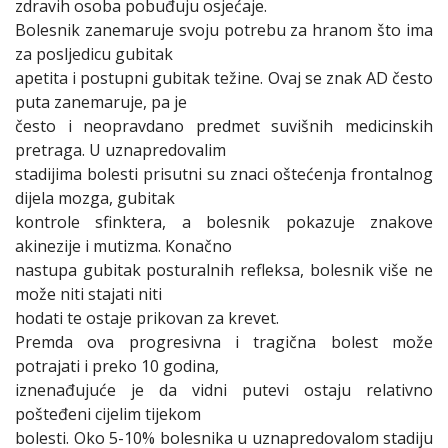
zdravih osoba pobuđuju osjećaje.
Bolesnik zanemaruje svoju potrebu za hranom što ima
za posljedicu gubitak
apetita i postupni gubitak težine. Ovaj se znak AD često
puta zanemaruje, pa je
često i neopravdano predmet suvišnih medicinskih
pretraga. U uznapredovalim
stadijima bolesti prisutni su znaci oštećenja frontalnog
dijela mozga, gubitak
kontrole sfinktera, a bolesnik pokazuje znakove
akinezije i mutizma. Konačno
nastupa gubitak posturalnih refleksa, bolesnik više ne
može niti stajati niti
hodati te ostaje prikovan za krevet.
Premda ova progresivna i tragična bolest može
potrajati i preko 10 godina,
iznenađujuće je da vidni putevi ostaju relativno
pošteđeni cijelim tijekom
bolesti. Oko 5-10% bolesnika u uznapredovalom stadiju