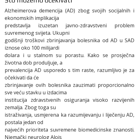
Što možemo očekivati
Alzheimerova demencija (AD) zbog svojih socijalnih i
ekonomskih implikacija
predstavlja izuzetan javno-zdravstveni problem
suvremenog svijeta. Ukupni
godišnji troškovi zbrinjavanja bolesnika od AD u SAD
iznose oko 100 milijardi
dolara i u stalnom su porastu. Kako se prosječna
životna dob produljuje, a
prevalencija AD usporedo s tim raste, razumljivo je za
očekivati da će
zbrinjavanje ovih bolesnika zauzimati proporcionalno
sve veću stavku u izdacima
institucija zdravstvenih osiguranja visoko razvijenih
zemalja. Zbog toga su
istraživanja, usmjerena ka razumijevanju i liječenju AD,
postala jedan od
najvećih prioriteta suvremene biomedicinske znanosti.
Njemački neurolog Alois