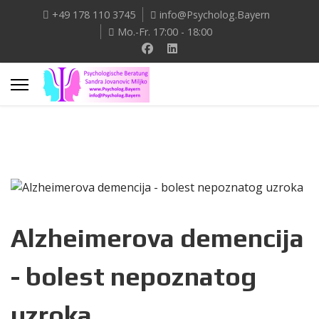
+49 178 110 3745
info@Psycholog.Bayern
Mo.-Fr. 17:00 - 18:00
Alzheimerova demencija
- bolest nepoznatog
uzroka