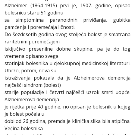
Alzheimer (1864-1915) prvi je, 1907. godine, opisao
bolesnicu staru 51 godinu
sa simptomima paranoidnih priviđanja, gubitka
pamćenja i poremećaja ličnosti.
Do šezdesetih godina ovog stoljeća bolest je smatrana
raritetnim poremećajem
isključivo presenilne dobne skupine, pa je do tog
vremena opisano svega
stotinjak bolesnika u cjelokupnoj medicinskoj literaturi.
Ubrzo, potom, nova su
istraživanja pokazala da je Alzheimerova demencija
najčešći sindrom (bolest)
starije populacije i četvrti najčešći uzrok smrti uopće.
Alzheimerova demencija
je rijetka prije 40 godine, no opisan je bolesnik u kojeg
je bolest počela u
dobi od 26 godina, premda je klinička slika bila atipična.
Većina bolesnika