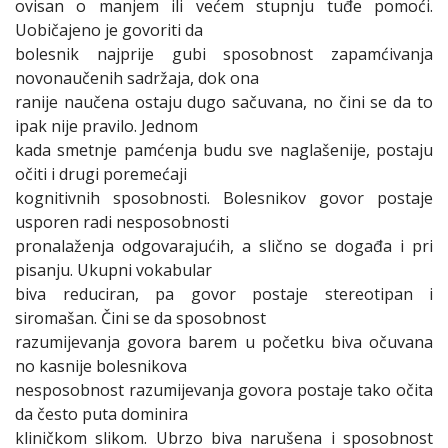
ovisan o manjem ili većem stupnju tuđe pomoći.
Uobičajeno je govoriti da
bolesnik najprije gubi sposobnost zapamćivanja
novonaučenih sadržaja, dok ona
ranije naučena ostaju dugo sačuvana, no čini se da to
ipak nije pravilo. Jednom
kada smetnje pamćenja budu sve naglašenije, postaju
očiti i drugi poremećaji
kognitivnih sposobnosti. Bolesnikov govor postaje
usporen radi nesposobnosti
pronalaženja odgovarajućih, a slično se događa i pri
pisanju. Ukupni vokabular
biva reduciran, pa govor postaje stereotipan i
siromašan. Čini se da sposobnost
razumijevanja govora barem u početku biva očuvana
no kasnije bolesnikova
nesposobnost razumijevanja govora postaje tako očita
da često puta dominira
kliničkom slikom. Ubrzo biva narušena i sposobnost