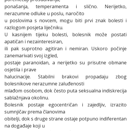
ponašanja, temperamenta i slično. Nerijetko,
nerazumne odluke u poslu, naročito
u poslovima s novcem, mogu biti prvi znak bolesti i
razlogom posjeta liječniku.
U kasnijem tijeku bolesti, bolesnik može postati
apatičan i nezainteresiran,
ili pak suprotno agitiran i nemiran. Uskoro počinje
zanemarivati svoj izgled,
postaje paranoidan, a nerijetko su prisutne obmane
osjetila i prave
halucinacije. Stabilni brakovi propadaju zbog
bolesnikove nerazumne zaluđenosti
mlađom osobom, dok često puta seksualna indiskrecija
sablažnjava okolinu.
Bolesnik postaje egocentričan i zajedljiv, izrazito
sumnjičav prema članovima
obitelji, dok s druge strane ostaje potpuno indiferentan
na događaje koji u