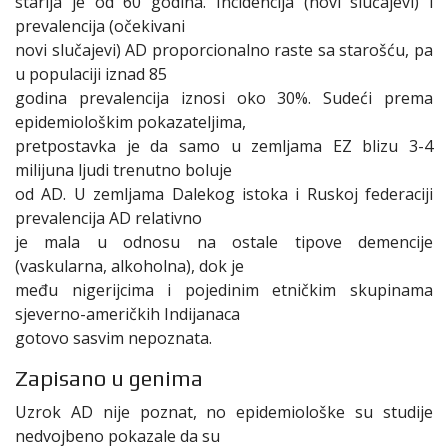
starija je od 60 godina. Incidencija (novi slučajevi) i
prevalencija (očekivani
novi slučajevi) AD proporcionalno raste sa starošću, pa
u populaciji iznad 85
godina prevalencija iznosi oko 30%. Sudeći prema
epidemiološkim pokazateljima,
pretpostavka je da samo u zemljama EZ blizu 3-4
milijuna ljudi trenutno boluje
od AD. U zemljama Dalekog istoka i Ruskoj federaciji
prevalencija AD relativno
je mala u odnosu na ostale tipove demencije
(vaskularna, alkoholna), dok je
među nigerijcima i pojedinim etničkim skupinama
sjeverno-američkih Indijanaca
gotovo sasvim nepoznata.
Zapisano u genima
Uzrok AD nije poznat, no epidemiološke su studije
nedvojbeno pokazale da su