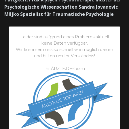
Leider sind aufgrund eines Problems aktuell
keine Daten verfügbar.
Wir kümmern uns so schnell wie möglich darum
und bitten um Ihr Verständnis!
Ihr ÄRZTE.DE-Team