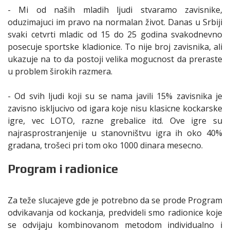
- Mi od naših mladih ljudi stvaramo zavisnike,
oduzimajuci im pravo na normalan život. Danas u Srbiji
svaki cetvrti mladic od 15 do 25 godina svakodnevno
posecuje sportske kladionice. To nije broj zavisnika, ali
ukazuje na to da postoji velika mogucnost da preraste
u problem širokih razmera.
- Od svih ljudi koji su se nama javili 15% zavisnika je
zavisno iskljucivo od igara koje nisu klasicne kockarske
igre, vec LOTO, razne grebalice itd. Ove igre su
najrasprostranjenije u stanovništvu igra ih oko 40%
gradana, trošeci pri tom oko 1000 dinara mesecno.
Program i radionice
Za teže slucajeve gde je potrebno da se prode Program
odvikavanja od kockanja, predvideli smo radionice koje
se odvijaju kombinovanom metodom individualno i