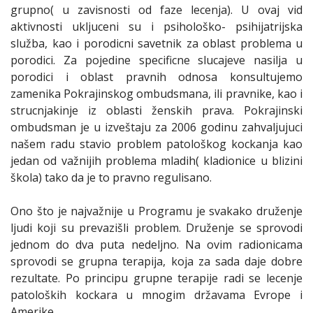
grupno( u zavisnosti od faze lecenja). U ovaj vid
aktivnosti ukljuceni su i psihološko- psihijatrijska
služba, kao i porodicni savetnik za oblast problema u
porodici. Za pojedine specificne slucajeve nasilja u
porodici i oblast pravnih odnosa konsultujemo
zamenika Pokrajinskog ombudsmana, ili pravnike, kao i
strucnjakinje iz oblasti ženskih prava. Pokrajinski
ombudsman je u izveštaju za 2006 godinu zahvaljujuci
našem radu stavio problem patološkog kockanja kao
jedan od važnijih problema mladih( kladionice u blizini
škola) tako da je to pravno regulisano.
Ono što je najvažnije u Programu je svakako druženje
ljudi koji su prevazišli problem. Druženje se sprovodi
jednom do dva puta nedeljno. Na ovim radionicama
sprovodi se grupna terapija, koja za sada daje dobre
rezultate. Po principu grupne terapije radi se lecenje
patoloških kockara u mnogim državama Evrope i
Amerike.