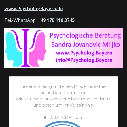
www.PsychologBayern.de
Tel./WhatsApp:
+49 178 110 3745
Leider sind aufgrund eines Problems aktuell
keine Daten verfügbar.
Wir kümmern uns so schnell wie möglich darum
und bitten um Ihr Verständnis!
Ihr ÄRZTE.DE-Team