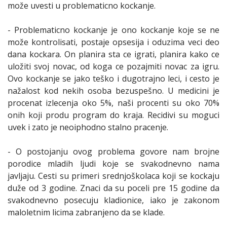
može uvesti u problematicno kockanje.
- Problematicno kockanje je ono kockanje koje se ne
može kontrolisati, postaje opsesija i oduzima veci deo
dana kockara. On planira sta ce igrati, planira kako ce
uložiti svoj novac, od koga ce pozajmiti novac za igru.
Ovo kockanje se jako teško i dugotrajno leci, i cesto je
nažalost kod nekih osoba bezuspešno. U medicini je
procenat izlecenja oko 5%, naši procenti su oko 70%
onih koji produ program do kraja. Recidivi su moguci
uvek i zato je neoiphodno stalno pracenje.
- O postojanju ovog problema govore nam brojne
porodice mladih ljudi koje se svakodnevno nama
javljaju. Cesti su primeri srednjoškolaca koji se kockaju
duže od 3 godine. Znaci da su poceli pre 15 godine da
svakodnevno posecuju kladionice, iako je zakonom
maloletnim licima zabranjeno da se klade.