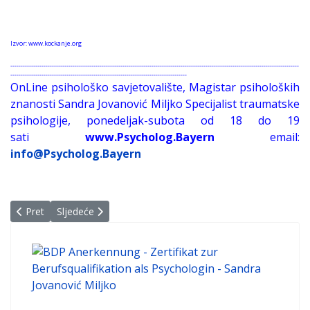
Izvor: www.kockanje.org
-------------------------------------------------------------------------------------------------------------------------------------------
-------------------------------------------------------------------------------------
OnLine psihološko savjetovalište, Magistar psiholoških
znanosti Sandra Jovanović Miljko Specijalist traumatske
psihologije, ponedeljak-subota od 18 do 19
sati
www.Psycholog.Bayern
email:
info@Psycholog.Bayern
Prethodni članak: INFORMACIJE ZA KOCKARE
Sljedeći članak: Definicija kockanja
Pret
Sljedeće