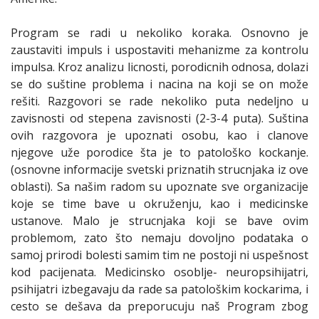
Program se radi u nekoliko koraka. Osnovno je
zaustaviti impuls i uspostaviti mehanizme za kontrolu
impulsa. Kroz analizu licnosti, porodicnih odnosa, dolazi
se do suštine problema i nacina na koji se on može
rešiti. Razgovori se rade nekoliko puta nedeljno u
zavisnosti od stepena zavisnosti (2-3-4 puta). Suština
ovih razgovora je upoznati osobu, kao i clanove
njegove uže porodice šta je to patološko kockanje.
(osnovne informacije svetski priznatih strucnjaka iz ove
oblasti). Sa našim radom su upoznate sve organizacije
koje se time bave u okruženju, kao i medicinske
ustanove. Malo je strucnjaka koji se bave ovim
problemom, zato što nemaju dovoljno podataka o
samoj prirodi bolesti samim tim ne postoji ni uspešnost
kod pacijenata. Medicinsko osoblje- neuropsihijatri,
psihijatri izbegavaju da rade sa patološkim kockarima, i
cesto se dešava da preporucuju naš Program zbog