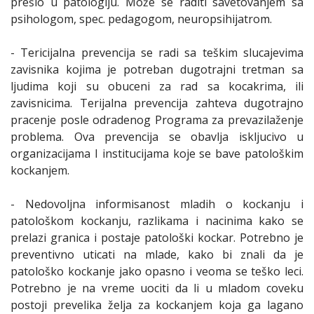
prešlo u patologiju. Može se raditi savetovanjem sa
psihologom, spec. pedagogom, neuropsihijatrom.
- Tericijalna prevencija se radi sa teškim slucajevima
zavisnika kojima je potreban dugotrajni tretman sa
ljudima koji su obuceni za rad sa kocakrima, ili
zavisnicima. Terijalna prevencija zahteva dugotrajno
pracenje posle odradenog Programa za prevazilaženje
problema. Ova prevencija se obavlja iskljucivo u
organizacijama I institucijama koje se bave patološkim
kockanjem.
- Nedovoljna informisanost mladih o kockanju i
patološkom kockanju, razlikama i nacinima kako se
prelazi granica i postaje patološki kockar. Potrebno je
preventivno uticati na mlade, kako bi znali da je
patološko kockanje jako opasno i veoma se teško leci.
Potrebno je na vreme uociti da li u mladom coveku
postoji prevelika želja za kockanjem koja ga lagano