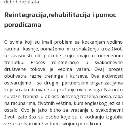
dobrih rezultata.
Reintegracija,rehabilitacija i pomoc
porodicama
O svima koji su imali problem sa kockanjem vodimo
racuna i kasnije, pomažemo im u snalaženju kroz život,
u zavisnosti od potrebe koju imaju u odredenom
trenutku. Proces reintegracije u svakodnevne
društvene tokove je veoma važan. Ovaj proces
obuhvatra razne treninge i kurseve. Ove aktivnosti
ostvarujemo i sa drugim partnerskim organizacijama
koje su akreditovane za pružanje ovih usluga. Narocito
su važni treninzi u oblasti aktivnog traženja posla, rada
na racunarima, životnih veština, kurs engleskog jezika i
ostalo. Ovo je jako bitno za vracanje u svakodnevni
život, zato što su osobe koje su u kockanju izgubile
vezu sa stvarnim životom i svojom porodicom.