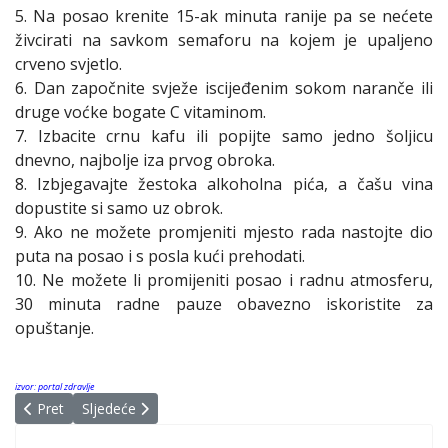
5. Na posao krenite 15-ak minuta ranije pa se nećete
živcirati na savkom semaforu na kojem je upaljeno
crveno svjetlo.
6. Dan započnite svježe iscijeđenim sokom naranče ili
druge voćke bogate C vitaminom.
7. Izbacite crnu kafu ili popijte samo jedno šoljicu
dnevno, najbolje iza prvog obroka.
8. Izbjegavajte žestoka alkoholna pića, a čašu vina
dopustite si samo uz obrok.
9. Ako ne možete promjeniti mjesto rada nastojte dio
puta na posao i s posla kući prehodati.
10. Ne možete li promijeniti posao i radnu atmosferu,
30 minuta radne pauze obavezno iskoristite za
opuštanje.
izvor:
portal zdravlje
Prethodni članak: Šta je to...STRES
Sljedeći članak: Zdravlje: stres i napetost
Pret
Sljedeće