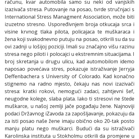
računu, kvar automobila samo su neki od vanjskih
izazivača stresa. Putovanje na posao, tvrde stručnjaci s
International Stress Managment Association, može biti
izuzetno stresno. Uspoređivnjem broja otkucaja srca i
visine krvnog tlaka pilota, policajaca te muškaraca i
žena koji svakodnevno putuju na posao, otkrili su da su
ovi zadnji u lošijoj poziciji. Imali su značajno višu razinu
stresa nego piloti i polocajci u ekstremnim situacijama. I
broj skretanja u drugu ulicu, kad automobilom idemo
naposao povećava stres, pokazuje istraživanje Jerryja
Deffenbachera s University of Colorado. Kad konačno
stignemo na radno mjesto, čekaju nas novi izazivači
stresa: kratki rokovi, nemogući zadaci, zahtjevni šef,
neugodne kolege, slaba plata. Iako ti stresovi ne štede
muškarce, u našoj zemlji jače pogađaju žene. Najnoviji
podaci Državnog iZavoda za zapošljavanje, pokazuju da
za isti posao naše žene imaju obično oko 20-tak posto
manju platu nego muškarci. Budući da su istraživači
Karolinska instituta u Stokholmu otkrili da promjene u