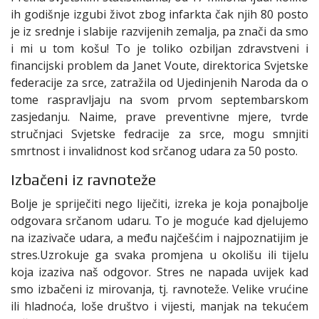
ih godišnje izgubi život zbog infarkta čak njih 80 posto
je iz srednje i slabije razvijenih zemalja, pa znači da smo
i mi u tom košu! To je toliko ozbiljan zdravstveni i
financijski problem da Janet Voute, direktorica Svjetske
federacije za srce, zatražila od Ujedinjenih Naroda da o
tome raspravljaju na svom prvom septembarskom
zasjedanju. Naime, prave preventivne mjere, tvrde
stručnjaci Svjetske fedracije za srce, mogu smnjiti
smrtnost i invalidnost kod srčanog udara za 50 posto.
Izbačeni iz ravnoteže
Bolje je spriječiti nego liječiti, izreka je koja ponajbolje
odgovara srčanom udaru. To je moguće kad djelujemo
na izazivače udara, a među najčešćim i najpoznatijim je
stres.Uzrokuje ga svaka promjena u okolišu ili tijelu
koja izaziva naš odgovor. Stres ne napada uvijek kad
smo izbačeni iz mirovanja, tj. ravnoteže. Velike vrućine
ili hladnoća, loše društvo i vijesti, manjak na tekućem