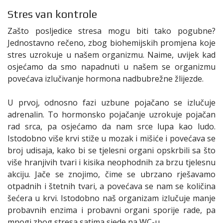
Stres van kontrole
Zašto posljedice stresa mogu biti tako pogubne?
Jednostavno rečeno, zbog biohemijskih promjena koje
stres uzrokuje u našem organizmu. Naime, uvijek kad
osjećamo da smo napadnuti u našem se organizmu
povećava izlučivanje hormona nadbubrežne žlijezde.
U prvoj, odnosno fazi uzbune pojačano se izlučuje
adrenalin. To hormonsko pojačanje uzrokuje pojačan
rad srca, pa osjećamo da nam srce lupa kao ludo.
Istodobno više krvi stiže u mozak i mišiće i povećava se
broj udisaja, kako bi se tjelesni organi opskrbili sa što
više hranjivih tvari i kisika neophodnih za brzu tjelesnu
akciju. Jače se znojimo, čime se ubrzano rješavamo
otpadnih i štetnih tvari, a povećava se nam se količina
šećera u krvi. Istodobno naš organizam izlučuje manje
probavnih enzima i probavni organi sporije rade, pa
mnogi zbog stresa satima sjede na WC-u.