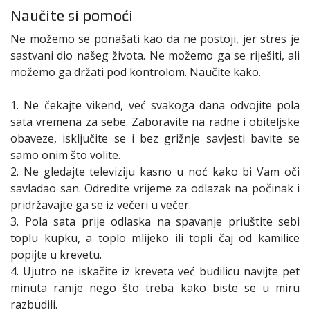
Naučite si pomoći
Ne možemo se ponašati kao da ne postoji, jer stres je
sastvani dio našeg života. Ne možemo ga se riješiti, ali
možemo ga držati pod kontrolom. Naučite kako.
1. Ne čekajte vikend, već svakoga dana odvojite pola
sata vremena za sebe. Zaboravite na radne i obiteljske
obaveze, isključite se i bez grižnje savjesti bavite se
samo onim što volite.
2. Ne gledajte televiziju kasno u noć kako bi Vam oči
savladao san. Odredite vrijeme za odlazak na počinak i
pridržavajte ga se iz večeri u večer.
3. Pola sata prije odlaska na spavanje priuštite sebi
toplu kupku, a toplo mlijeko ili topli čaj od kamilice
popijte u krevetu.
4. Ujutro ne iskačite iz kreveta već budilicu navijte pet
minuta ranije nego što treba kako biste se u miru
razbudili.