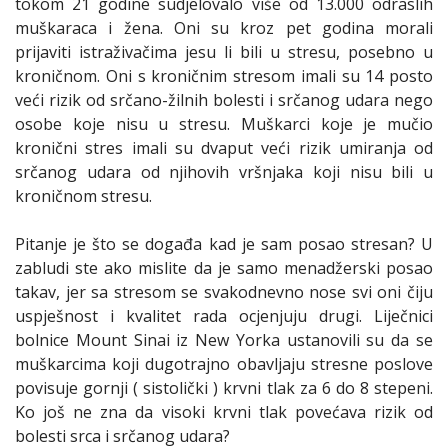
tokom 21 godine sudjelovalo više od 13.000 odraslih
muškaraca i žena. Oni su kroz pet godina morali
prijaviti istraživačima jesu li bili u stresu, posebno u
kroničnom. Oni s kroničnim stresom imali su 14 posto
veći rizik od srčano-žilnih bolesti i srčanog udara nego
osobe koje nisu u stresu. Muškarci koje je mučio
kronični stres imali su dvaput veći rizik umiranja od
srčanog udara od njihovih vršnjaka koji nisu bili u
kroničnom stresu.
Pitanje je što se događa kad je sam posao stresan? U
zabludi ste ako mislite da je samo menadžerski posao
takav, jer sa stresom se svakodnevno nose svi oni čiju
uspješnost i kvalitet rada ocjenjuju drugi. Liječnici
bolnice Mount Sinai iz New Yorka ustanovili su da se
muškarcima koji dugotrajno obavljaju stresne poslove
povisuje gornji ( sistolički ) krvni tlak za 6 do 8 stepeni.
Ko još ne zna da visoki krvni tlak povećava rizik od
bolesti srca i srčanog udara?