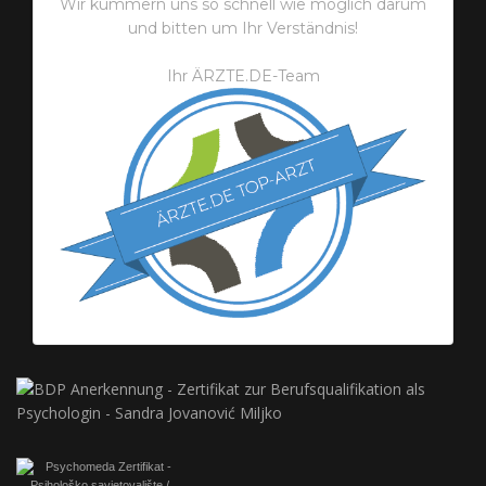
Wir kümmern uns so schnell wie möglich darum
und bitten um Ihr Verständnis!
Ihr ÄRZTE.DE-Team