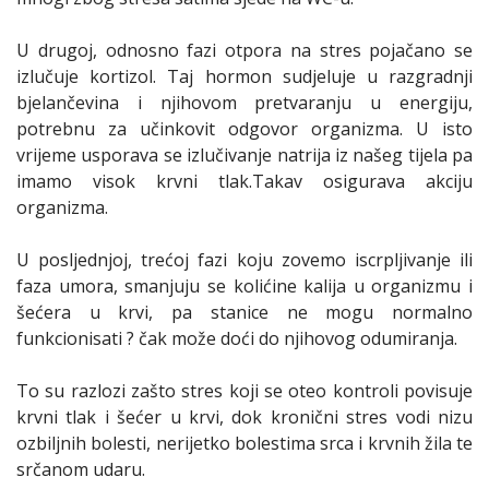
U drugoj, odnosno fazi otpora na stres pojačano se
izlučuje kortizol. Taj hormon sudjeluje u razgradnji
bjelančevina i njihovom pretvaranju u energiju,
potrebnu za učinkovit odgovor organizma. U isto
vrijeme usporava se izlučivanje natrija iz našeg tijela pa
imamo visok krvni tlak.Takav osigurava akciju
organizma.
U posljednjoj, trećoj fazi koju zovemo iscrpljivanje ili
faza umora, smanjuju se kolićine kalija u organizmu i
šećera u krvi, pa stanice ne mogu normalno
funkcionisati ? čak može doći do njihovog odumiranja.
To su razlozi zašto stres koji se oteo kontroli povisuje
krvni tlak i šećer u krvi, dok kronični stres vodi nizu
ozbiljnih bolesti, nerijetko bolestima srca i krvnih žila te
srčanom udaru.