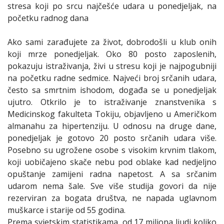
stresa koji po srcu najčešće udara u ponedjeljak, na
početku radnog dana
Ako sami zarađujete za život, dobrodošli u klub onih
koji mrze ponedjeljak. Oko 80 posto zaposlenih,
pokazuju istraživanja, živi u stresu koji je najpogubniji
na početku radne sedmice. Najveći broj srčanih udara,
često sa smrtnim ishodom, događa se u ponedjeljak
ujutro. Otkrilo je to istraživanje znanstvenika s
Medicinskog fakulteta Tokiju, objavljeno u Američkom
almanahu za hipertenziju. U odnosu na druge dane,
ponedjeljak je gotovo 20 posto srčanih udara više.
Posebno su ugrožene osobe s visokim krvnim tlakom,
koji uobičajeno skače nebu pod oblake kad nedjeljno
opuštanje zamijeni radna napetost. A sa srčanim
udarom nema šale. Sve više studija govori da nije
rezerviran za bogata društva, ne napada uglavnom
muškarce i starije od 55 godina.
Prema svjetskim statistikama, od 17 miliona ljudi koliko