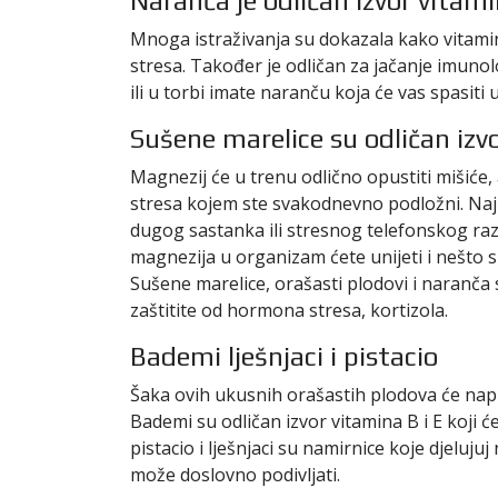
Naranča je odličan izvor vitam
Mnoga istraživanja su dokazala kako vitamin 
stresa. Također je odličan za jačanje imunol
ili u torbi imate naranču koja će vas spasiti 
Sušene marelice su odličan izv
Magnezij će u trenu odlično opustiti mišiće,
stresa kojem ste svakodnevno podložni. Naj
dugog sastanka ili stresnog telefonskog ra
magnezija u organizam ćete unijeti i nešto s
Sušene marelice, orašasti plodovi i naranča
zaštitite od hormona stresa, kortizola.
Bademi lješnjaci i pistacio
Šaka ovih ukusnih orašastih plodova će napr
Bademi su odličan izvor vitamina B i E koji ć
pistacio i lješnjaci su namirnice koje djeluj
može doslovno podivljati.