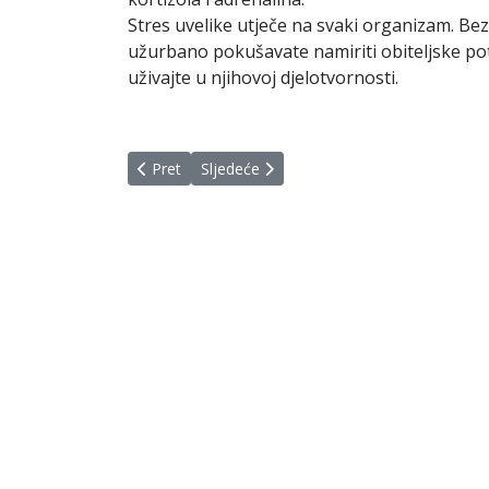
Stres uvelike utječe na svaki organizam. Bez o
užurbano pokušavate namiriti obiteljske po
uživajte u njihovoj djelotvornosti.
Prethodni članak: Zdravlje: stres i napetost
Sljedeći članak: Kako male stvari postaju 
Pret
Sljedeće