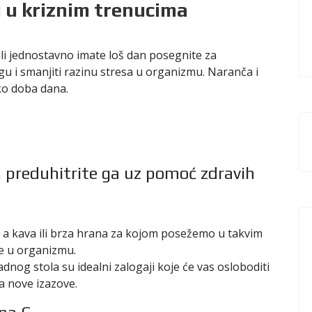
 u kriznim trenucima
li jednostavno imate loš dan posegnite za
gu i smanjiti razinu stresa u organizmu. Naranča i
ako doba dana.
e, preduhitrite ga uz pomoć zdravih
 a kava ili brza hrana za kojom posežemo u takvim
e u organizmu.
dnog stola su idealni zalogaji koje će vas osloboditi
za nove izazove.