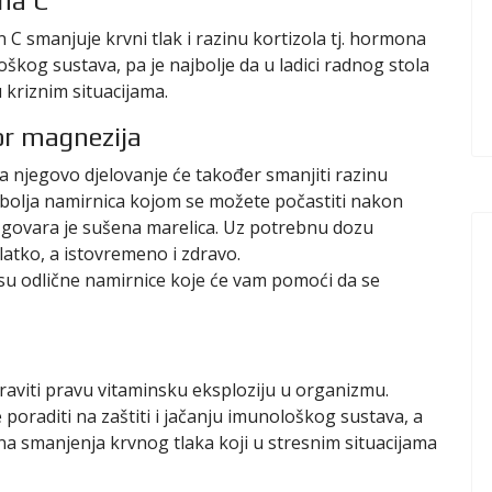
ina C
C smanjuje krvni tlak i razinu kortizola tj. hormona
oškog sustava, pa je najbolje da u ladici radnog stola
u kriznim situacijama.
or magnezija
 a njegovo djelovanje će također smanjiti razinu
bolja namirnica kojom se možete počastiti nakon
zgovara je sušena marelica. Uz potrebnu dozu
latko, a istovremeno i zdravo.
 su odlične namirnice koje će vam pomoći da se
aviti pravu vitaminsku eksploziju u organizmu.
e poraditi na zaštiti i jačanju imunološkog sustava, a
uj na smanjenja krvnog tlaka koji u stresnim situacijama