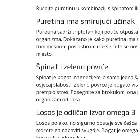
Ručejte puretinu u kombinaciji s špinatom 
Puretina ima smirujući učinak
Puretina sadrži triptofan koji potiče otpušta
organizma. Dokazano je kako puretina ima s
tom mesnom poslasticom i lakše ćete se nosi
mjesto.
Špinat i zeleno povrće
Špinat je bogat magnezijem, a samo jedna ša
osjećaj slabosti. Zeleno povrće je bogato v
pretrpio stres. Posegnite za brokulom, ona j
organizam od raka.
Losos je odličan izvor omega 3
Losos polako, no sigurno postaje sve češća
možete ga nabaviti svugdje. Bogat je omega
kortizola i adrenalina.