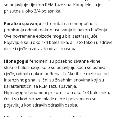
se pojavljuje tijekom REM faze sna. Katapleksija je
prisutna u oko 3/4 bolesnika.
Paraliza spavanja
je trenutačna nemogućnost
pomicanja odmah nakon usnivanja ili nakon buđenja.
Ove povremene epizode mogu biti zastrašujuće.
Pojavljuje se u oko 1/4 bolesnika, ali isto tako i u zdrave
djece i rjeđe u zdravih odraslih osoba.
Hipnagogni
fenomeni su posebno živahne vidne ili
slušne halucinacije koje se pojavljuju kada se usniva ili,
rjeđe, odmah nakon buđenja. Teško ih se razlikuje od
intenzivnog sna i slični su živahnim snovima koji su
karakteristični za REM fazu spavanja.
Hipnagogni fenomeni prisutni su u oko 1/3 bolesnika,
česti su kod zdrave mlade djece i povremeno se
pojavljuju kod zdravih odraslih osoba.