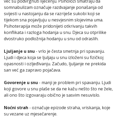
već su podvrgnuti liječenju. Psiholozi smatraju da
somnabulizam označuje razdvajanje ponašanja od
svijesti u nastojanju da se razriješe sukobi koji se
tijekom sna pojavljuju u nesvjesnim slojevima uma.
Psihoterapija može pridonijeti otkrivanju takvih
konflikata i razloga hodanja u snu. Djeca su otprilike
dvostruko podložnija hodanju u snu od odraslih.
Ljuljanje u snu
- vrlo je česta smetnja pri spavanju.
Ljudi i djeca koja se ljuljaju u snu izloženi su fizičkoj
opasnosti i ozljeđivanju. Začudo, ljuljanje ne prekida
san već ga zapravo pojačava.
Govorenje u snu
- manji je problem pri spavanju. Ljudi
koji govore u snu plaše se da ne kažu nešto što ne žele,
ali ono što izgovaraju obično je sasvim nesuvislo.
Noćni strah
- označuje epizode straha, vriskanja, koje
su vezane uz mjesečarenje.