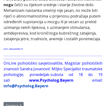
nogu
češći su tijekom srednje i starije životne dobi.
Mehanizam nastanka smetnji nije jasan, no može biti
riječi o abnormalnostima u prijenosu podražaja putem
određenih supstancija u mozgu ili je vezan uz prekid
uzimanja nekih lijekova, s uzimanjem stimulansa,
antidepresiva, kod kroničnoga bubrežnog zatajenja,
zatajenja jetre, trudnoće, anemije i ostalih poremećaja.
Izvor: www.pavletic.hr
-------------------------------------------------------------------------------------------------------------------------------------------
-------------------------------------------------------------------------------------
OnLine psihološko savjetovalište, Magistar psiholoških
znanosti Sandra Jovanović Miljko Specijalist traumatske
psihologije, ponedeljak-subota od 18 do 19
sati
www.Psycholog.Bayern
email:
info@Psycholog.Bayern
Sljedeći članak: Pobijedite nesanicu
Sljedeće