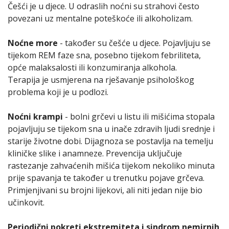
Češći je u djece. U odraslih noćni su strahovi često
povezani uz mentalne poteškoće ili alkoholizam.
Noćne more
- također su češće u djece. Pojavljuju se
tijekom REM faze sna, posebno tijekom febriliteta,
opće malaksalosti ili konzumiranja alkohola.
Terapija je usmjerena na rješavanje psihološkog
problema koji je u podlozi.
Noćni krampi
- bolni grčevi u listu ili mišićima stopala
pojavljuju se tijekom sna u inače zdravih ljudi srednje i
starije životne dobi. Dijagnoza se postavlja na temelju
kliničke slike i anamneze. Prevencija uključuje
rastezanje zahvaćenih mišića tijekom nekoliko minuta
prije spavanja te također u trenutku pojave grčeva.
Primjenjivani su brojni lijekovi, ali niti jedan nije bio
učinkovit.
Periodični pokreti ekstremiteta i sindrom nemirnih