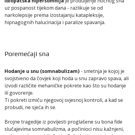
Idiopatska hipersomnija
je produljenje noćnog sna
uz pospanost tijekom dana - razlikuje se od
narkolepsije prema izostajanju katapleksije,
hipnagognih halucinacija i paralize spavanja.
Poremećaji sna
Hodanje u snu (somnabulizam)
- smetnja je kojoj je
svojstveno da čovjek koji hoda u snu zapravo spava, ali
izvodi različite mehaničke pokrete kao što su hodanje
ili govorenje.
Ti pokreti izmiču njegovoj svjesnoj kontroli, a kad se
probudi, ne sjeća ih se.
Brojne tragedije iz povijesti proglašene su bona fide
slučajevima somnabulizma, a počinioci nisu kažnjeni,