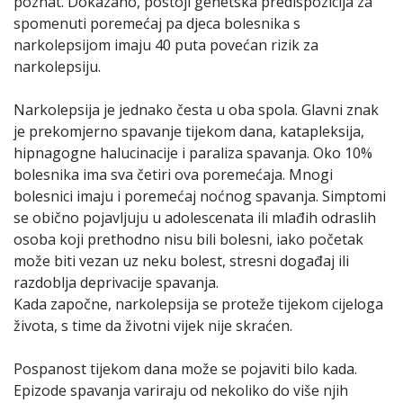
poznat. Dokazano, postoji genetska predispozicija za
spomenuti poremećaj pa djeca bolesnika s
narkolepsijom imaju 40 puta povećan rizik za
narkolepsiju.
Narkolepsija je jednako česta u oba spola. Glavni znak
je prekomjerno spavanje tijekom dana, katapleksija,
hipnagogne halucinacije i paraliza spavanja. Oko 10%
bolesnika ima sva četiri ova poremećaja. Mnogi
bolesnici imaju i poremećaj noćnog spavanja. Simptomi
se obično pojavljuju u adolescenata ili mlađih odraslih
osoba koji prethodno nisu bili bolesni, iako početak
može biti vezan uz neku bolest, stresni događaj ili
razdoblja deprivacije spavanja.
Kada započne, narkolepsija se proteže tijekom cijeloga
života, s time da životni vijek nije skraćen.
Pospanost tijekom dana može se pojaviti bilo kada.
Epizode spavanja variraju od nekoliko do više njih