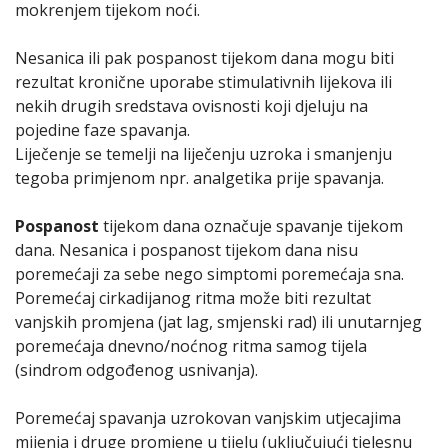
mokrenjem tijekom noći.
Nesanica ili pak pospanost tijekom dana mogu biti
rezultat kronične uporabe stimulativnih lijekova ili
nekih drugih sredstava ovisnosti koji djeluju na
pojedine faze spavanja.
Liječenje se temelji na liječenju uzroka i smanjenju
tegoba primjenom npr. analgetika prije spavanja.
Pospanost
tijekom dana označuje spavanje tijekom
dana. Nesanica i pospanost tijekom dana nisu
poremećaji za sebe nego simptomi poremećaja sna.
Poremećaj cirkadijanog ritma može biti rezultat
vanjskih promjena (jat lag, smjenski rad) ili unutarnjeg
poremećaja dnevno/noćnog ritma samog tijela
(sindrom odgođenog usnivanja).
Poremećaj spavanja uzrokovan vanjskim utjecajima
mijenja i druge promjene u tijelu (uključujući tjelesnu