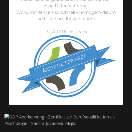
keine Daten verfügbar.
Wir kümmern uns so schnell wie möglich darum
und bitten um Ihr Verständnis!
Ihr ÄRZTE.DE-Team