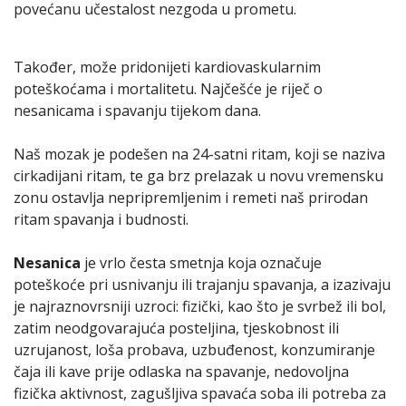
povećanu učestalost nezgoda u prometu.
Također, može pridonijeti kardiovaskularnim
poteškoćama i mortalitetu. Najčešće je riječ o
nesanicama i spavanju tijekom dana.
Naš mozak je podešen na 24-satni ritam, koji se naziva
cirkadijani ritam, te ga brz prelazak u novu vremensku
zonu ostavlja nepripremljenim i remeti naš prirodan
ritam spavanja i budnosti.
Nesanica
je vrlo česta smetnja koja označuje
poteškoće pri usnivanju ili trajanju spavanja, a izazivaju
je najraznovrsniji uzroci: fizički, kao što je svrbež ili bol,
zatim neodgovarajuća posteljina, tjeskobnost ili
uzrujanost, loša probava, uzbuđenost, konzumiranje
čaja ili kave prije odlaska na spavanje, nedovoljna
fizička aktivnost, zagušljiva spavaća soba ili potreba za