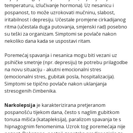
temperaturu, izlučivanje hormona). Uz nesanicu i
pospanost, to može uzrokovati mučninu, slabost,
iritabilnost i depresiju. Učestale promjene cirkadijanog
ritma (učestala duga putovanja, smjenski rad) posebno
su teški za organizam. Simptomi se povlače nakon
nekoliko dana kada se uspostavi ritam.
Poremećaj spavanja i nesanica mogu biti vezani uz
psihičke smetnje (npr. depresiju) te potrebu prilagodbe
na novu situaciju - akutni emocionalni stres
(emocionalni stres, gubitak posla, hospitalizacija).
Simptomi se tipično povlače nakon uklanjanja
stresogenih čimbenika.
Narkolepsija
je karakterizirana pretjeranom
pospanošću tijekom dana, često s naglim gubitkom
tonusa mišića (katapleksija), paralizom spavanja te s
hipnagognim fenomenima. Uzrok tog poremećaja nije