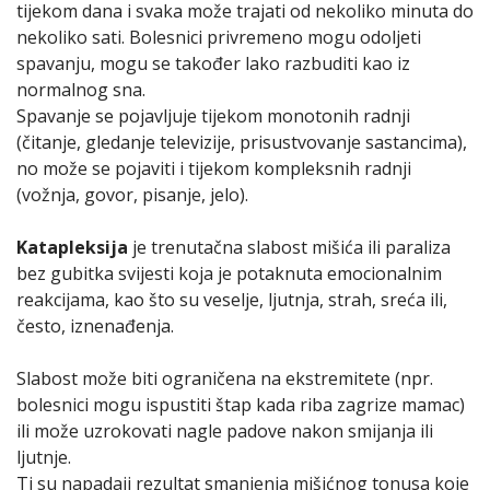
tijekom dana i svaka može trajati od nekoliko minuta do
nekoliko sati. Bolesnici privremeno mogu odoljeti
spavanju, mogu se također lako razbuditi kao iz
normalnog sna.
Spavanje se pojavljuje tijekom monotonih radnji
(čitanje, gledanje televizije, prisustvovanje sastancima),
no može se pojaviti i tijekom kompleksnih radnji
(vožnja, govor, pisanje, jelo).
Katapleksija
je trenutačna slabost mišića ili paraliza
bez gubitka svijesti koja je potaknuta emocionalnim
reakcijama, kao što su veselje, ljutnja, strah, sreća ili,
često, iznenađenja.
Slabost može biti ograničena na ekstremitete (npr.
bolesnici mogu ispustiti štap kada riba zagrize mamac)
ili može uzrokovati nagle padove nakon smijanja ili
ljutnje.
Ti su napadaji rezultat smanjenja mišićnog tonusa koje