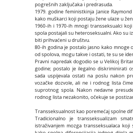
pogrešnih zaključaka i predrasuda.
1979. godine feministkinja Janice Raymond 
kako muškarci koji postaju žene ulaze u žens
1960-ih i 1970-ih mnogi transseksualci ko
spola postajali su heteroseksualni. Ako su iz
biti prihvaćeni u društvu.
80-ih godina je postalo jasno kako mnoge 
od spolova, mogu takve i ostati, te su se iden
Pravni napredak dogodio se u Velikoj Brita
godine; postalo je ilegalno diskriminirati
sada uspijevala ostati na poslu nakon p
vozačke dozvole, ali ne i rodnog lista či
suprotnog spola. Nakon nedavne presude
rodnog lista nezakonito, očekuje se postiza
Transseksualnost kao poremećaj spolne dife
Tradicionalno je transseksualizam sm
istraživanjem mozga transseksualaca koji 
kako spolna diferencijacija jednog dijela