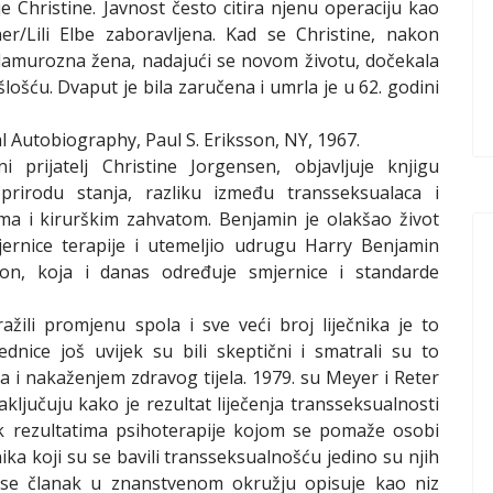
Christine. Javnost često citira njenu operaciju kao
r/Lili Elbe zaboravljena. Kad se Christine, nakon
glamurozna žena, nadajući se novom životu, dočekala
lošću. Dvaput je bila zaručena i umrla je u 62. godini
al Autobiography, Paul S. Eriksson, NY, 1967.
 prijatelj Christine Jorgensen, objavljuje knjigu
prirodu stanja, razliku između transseksualaca i
ima i kirurškim zahvatom. Benjamin je olakšao život
ernice terapije i utemeljio udrugu Harry Benjamin
ion, koja i danas određuje smjernice i standarde
žili promjenu spola i sve veći broj liječnika je to
dnice još uvijek su bili skeptični i smatrali su to
 i nakaženjem zdravog tijela. 1979. su Meyer i Reter
ključuju kako je rezultat liječenja transseksualnosti
 rezultatima psihoterapije kojom se pomaže osobi
nika koji su se bavili transseksualnošću jedino su njih
v se članak u znanstvenom okružju opisuje kao niz