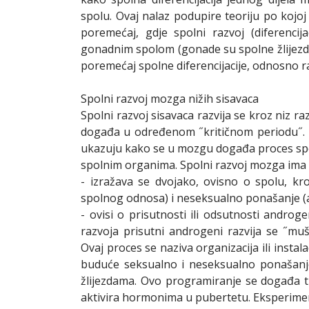
spolu. Ovaj nalaz podupire teoriju po kojoj
poremećaj, gdje spolni razvoj (diferenci
gonadnim spolom (gonade su spolne žlijezde
poremećaj spolne diferencijacije, odnosno r
Spolni razvoj mozga nižih sisavaca
Spolni razvoj sisavaca razvija se kroz niz razl
događa u određenom ˝kritičnom periodu˝. Is
ukazuju kako se u mozgu događa proces spo
spolnim organima. Spolni razvoj mozga ima d
- izražava se dvojako, ovisno o spolu, kr
spolnog odnosa) i neseksualno ponašanje (ag
- ovisi o prisutnosti ili odsutnosti andro
razvoja prisutni androgeni razvija se ˝mu
Ovaj proces se naziva organizacija ili instal
buduće seksualno i neseksualno ponašanj
žlijezdama. Ovo programiranje se događa ti
aktivira hormonima u pubertetu. Eksperime