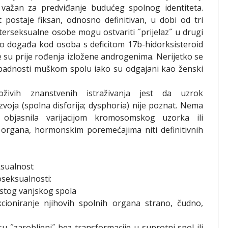
u, važan za predviđanje budućeg spolnog identiteta.
 postaje fiksan, odnosno definitivan, u dobi od tri
nterseksualne osobe mogu ostvariti ˝prijelaz˝ u drugi
no događa kod osoba s deficitom 17b-hidorksisteroid
 su prije rođenja izložene androgenima. Nerijetko se
pripadnosti muškom spolu iako su odgajani kao ženski
oživih znanstvenih istraživanja jest da uzrok
voja (spolna disforija; dysphoria) nije poznat. Nema
objasnila varijacijom kromosomskog uzorka ili
 organa, hormonskim poremećajima niti definitivnih
ksualnost
seksualnosti:
istog vanjskog spola
kcioniranje njihovih spolnih organa strano, čudno,
su ˝zarobljeni˝ bez transformacije u suprotni spol ili