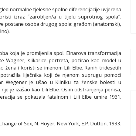
led normalne tjelesne spolne diferencijacije uvjerena
isti izraz ˝zarobljen/a u tijelu suprotnog spola˝.
sve postane osoba drugog spola: građom (anatomski),
lno).
ba koja je promijenila spol. Einarova transformacija
e Wagner, slikarice portreta, pozirao kao model u
ao žena i koristi se imenom Lili Elbe. Ranih tridesetih
potražila liječnika koji će njenom suprugu pomoći
ar Wegener je ušao u Kliniku za ženske bolesti u
nje je izašao kao Lili Elbe. Osim odstranjenja penisa,
eracija se pokazala fatalnom i Lili Elbe umire 1931.
hange of Sex, N. Hoyer, New York, E.P. Dutton, 1933.