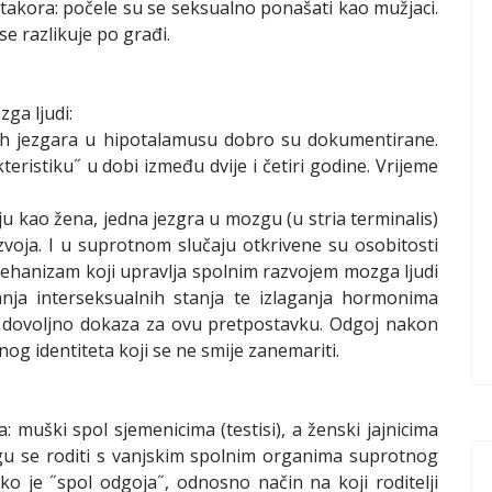
takora: počele su se seksualno ponašati kao mužjaci.
e razlikuje po građi.
ga ljudi:
enih jezgara u hipotalamusu dobro su dokumentirane.
eristiku˝ u dobi između dvije i četiri godine. Vrijeme
ju kao žena, jedna jezgra u mozgu (u stria terminalis)
oja. I u suprotnom slučaju otkrivene su osobitosti
ehanizam koji upravlja spolnim razvojem mozga ljudi
nja interseksualnih stanja te izlaganja hormonima
 dovoljno dokaza za ovu pretpostavku. Odgoj nakon
og identiteta koji se ne smije zanemariti.
 muški spol sjemenicima (testisi), a ženski jajnicima
gu se roditi s vanjskim spolnim organima suprotnog
ko je ˝spol odgoja˝, odnosno način na koji roditelji