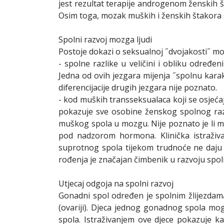
jest rezultat terapije androgenom ženskih š
Osim toga, mozak muških i ženskih štakora s
Spolni razvoj mozga ljudi
Postoje dokazi o seksualnoj ˝dvojakosti˝ moz
- spolne razlike u veličini i obliku određ
Jedna od ovih jezgara mijenja ˝spolnu karakt
diferencijacije drugih jezgara nije poznato.
- kod muških transseksualaca koji se osjeća
pokazuje sve osobine ženskog spolnog razv
muškog spola u mozgu. Nije poznato je li m
pod nadzorom hormona. Klinička istraživa
suprotnog spola tijekom trudnoće ne daju
rođenja je značajan čimbenik u razvoju spoln
Utjecaj odgoja na spolni razvoj
Gonadni spol određen je spolnim žlijezdama:
(ovariji). Djeca jednog gonadnog spola mo
spola. Istraživanjem ove djece pokazuje ka