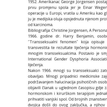
1952. Amerikanac George Jorgensen postaje 
prvu promjenu spola jer je Einar Wegene
operacije u Europi, vratila u Ameriku kao 
ju je medijska oluja opsjednuta njenom proš
od karcinoma.
Bibliografija: Christine Jorgensen, A Person
1966. godine dr. Harry Benjamin, osobni
˝Transseksualni fenomen˝ koja opisuje 
transvestita te rezultate liječenja hormon
mnogim transseksualcima. Postavio je smj
International Gender Dysphoria Associat
liječenja.
Nakon 1966. mnogi su transseksualci zatra
obavljao. Mnogi pripadnici medicinske zaje
podržavanjem halucinacija psihotičnih osoba
objavili članak u uglednom časopisu gdje za
hormonskom i kirurškom terapijom jednak
prihvatiti vanjski spol. Od brojnih znanstve
dvojica došli do ovog zaključka, a njiho