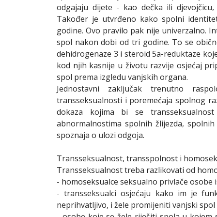
odgajaju dijete - kao dečka ili djevojčic
Također je utvrđeno kako spolni identitet
godine. Ovo pravilo pak nije univerzalno. I
spol nakon dobi od tri godine. To se obič
dehidrogenaze 3 i steroid 5a-reduktaze koje
kod njih kasnije u životu razvije osjećaj 
spol prema izgledu vanjskih organa.
Jednostavni zaključak trenutno raspol
transseksualnosti i poremećaja spolnog raz
dokaza kojima bi se transseksualnost 
abnormalnostima spolnih žlijezda, spolnih
spoznaja o ulozi odgoja.
Transseksualnost, transspolnost i homose
Transseksualnost treba razlikovati od homo
- homoseksualce seksualno privlače osobe 
- transseksualci osjećaju kako im je fun
neprihvatljivo, i žele promijeniti vanjski spol
- osobe koje se žele riješiti spola u kojem 