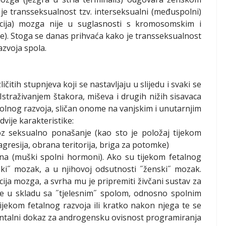
 je transseksualnost tzv. interseksualni (međuspolni)
jacija) mozga nije u suglasnosti s kromosomskim i
). Stoga se danas prihvaća kako je transseksualnost
azvoja spola.
ičitih stupnjeva koji se nastavljaju u slijedu i svaki se
traživanjem štakora, miševa i drugih nižih sisavaca
lnog razvoja, sličan onome na vanjskim i unutarnjim
vije karakteristike:
oz seksualno ponašanje (kao sto je položaj tijekom
resija, obrana teritorija, briga za potomke)
gena (muški spolni hormoni). Ako su tijekom fetalnog
ški˝ mozak, a u njihovoj odsutnosti ˝ženski˝ mozak.
acija mozga, a svrha mu je pripremiti živčani sustav za
e u skladu sa ˝tjelesnim˝ spolom, odnosno spolnim
jekom fetalnog razvoja ili kratko nakon njega te se
ntalni dokaz za androgensku ovisnost programiranja