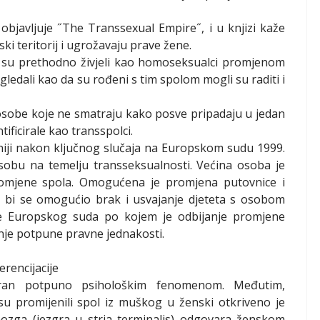
objavljuje ˝The Transsexual Empire˝, i u knjizi kaže
ki teritorij i ugrožavaju prave žene.
ji su prethodno živjeli kao homoseksualci promjenom
gledali kao da su rođeni s tim spolom mogli su raditi i
osobe koje ne smatraju kako posve pripadaju u jedan
tificirale kao transspolci.
niji nakon ključnog slučaja na Europskom sudu 1999.
 osobu na temelju transseksualnosti. Većina osoba je
romjene spola. Omogućena je promjena putovnice i
me bi se omogućio brak i usvajanje djeteta s osobom
 Europskog suda po kojem je odbijanje promjene
nje potpune pravne jednakosti.
rencijacije
atran potpuno psihološkim fenomenom. Međutim,
su promijenili spol iz muškog u ženski otkriveno je
 mozga (jezgra u stria terminalis) odgovara ženskom