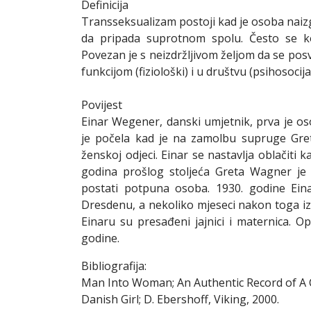
Definicija
Transseksualizam postoji kad je osoba naizg
da pripada suprotnom spolu. Često se kor
Povezan je s neizdržljivom željom da se po
funkcijom (fiziološki) i u društvu (psihosocija
Povijest
Einar Wegener, danski umjetnik, prva je oso
je počela kad je na zamolbu supruge Gret
ženskoj odjeci. Einar se nastavlja oblačiti k
godina prošlog stoljeća Greta Wagner je 
postati potpuna osoba. 1930. godine Ein
Dresdenu, a nekoliko mjeseci nakon toga iz 
Einaru su presađeni jajnici i maternica. Op
godine.
Bibliografija:
Man Into Woman; An Authentic Record of A C
Danish Girl; D. Ebershoff, Viking, 2000.