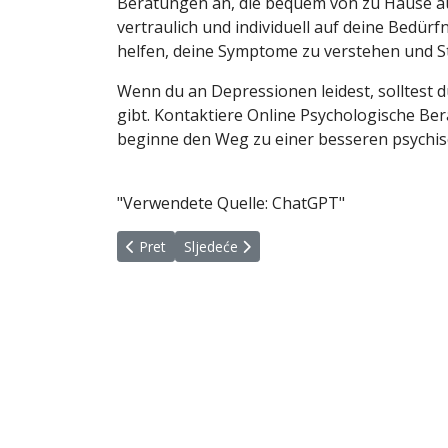
Beratungen an, die bequem von zu Hause a
vertraulich und individuell auf deine Bedürf
helfen, deine Symptome zu verstehen und St
Wenn du an Depressionen leidest, solltest du
gibt. Kontaktiere Online Psychologische Be
beginne den Weg zu einer besseren psychis
"Verwendete Quelle: ChatGPT"
Prethodni članak: Skriveni znakovi depresije
Sljedeći članak: Sezonska depresija - če
Pret
Sljedeće