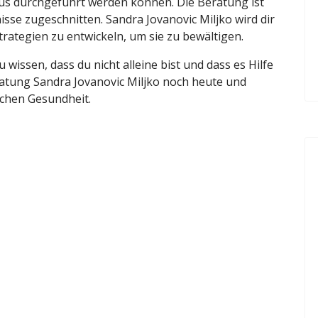
us durchgeführt werden können. Die Beratung ist
nisse zugeschnitten. Sandra Jovanovic Miljko wird dir
rategien zu entwickeln, um sie zu bewältigen.
 wissen, dass du nicht alleine bist und dass es Hilfe
ratung Sandra Jovanovic Miljko noch heute und
chen Gesundheit.
žnja za suncem