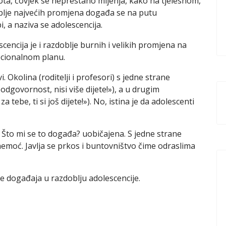
ota, čovjek se neprestano mijenja, kako na tjelesnom,
oblje najvećih promjena događa se na putu
i, a naziva se adolescencija.
scencija je i razdoblje burnih i velikih promjena na
ocionalnom planu.
Okolina (roditelji i profesori) s jedne strane
odgovornost, nisi više dijete!»), a u drugim
a tebe, ti si još dijete!»). No, istina je da adolescenti
? Što mi se to događa? uobičajena. S jedne strane
 nemoć. Javlja se prkos i buntovništvo čime odraslima
 događaja u razdoblju adolescencije.