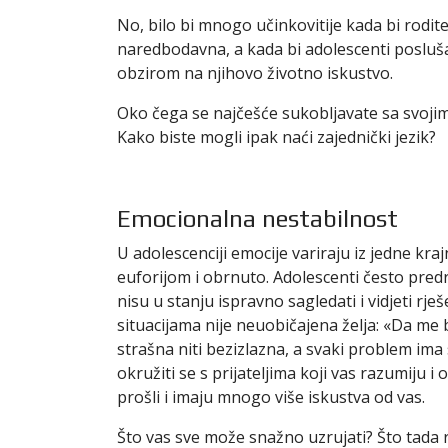
No, bilo bi mnogo učinkovitije kada bi rodite
naredbodavna, a kada bi adolescenti poslušali
obzirom na njihovo životno iskustvo.
Oko čega se najčešće sukobljavate sa svojim
Kako biste mogli ipak naći zajednički jezik?
Emocionalna nestabilnost
U adolescenciji emocije variraju iz jedne kra
euforijom i obrnuto. Adolescenti često predr
nisu u stanju ispravno sagledati i vidjeti r
situacijama nije neuobičajena želja: «Da me b
strašna niti bezizlazna, a svaki problem ima
okružiti se s prijateljima koji vas razumiju i 
prošli i imaju mnogo više iskustva od vas.
Što vas sve može snažno uzrujati? Što tada 