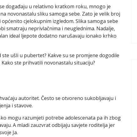
 se događaju u relativno kratkom roku, mnogo je
 na novonastalu sliku samoga sebe. Zato je velik broj
 i općenito cjelokupnim izgledom. Slika samoga sebe
dobi smatraju neprivlačnima i neuglednima. Nadalje,
lan ideal ljepote dodatno narušavaju ionako krhko
kad ste ušli u pubertet? Kakve su se promjene dogodile
? Kako ste prihvatili novonastalu situaciju?
hvaćaju autoritet. Često se otvoreno sukobljavaju i
jenja i stavove.
teško mogu razumjeti potrebe adolescenata pa ih zbog
vaju. A mladi zauzvrat odbijaju savjete roditelja jer
voje Ja.