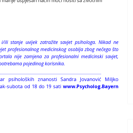
li manje uspješan način moći nositi sa životnim
/ili stanje uvijek zatražite savjet psihologa. Nikad ne
avjet profesionalnog medicinskog osoblja zbog nečega što
portala nije zamjena za profesionalni medicinski savjet,
m potrebama pojedinog korisnika.
------------------------------------------------------------------------------------------------------------------
tar psiholoških znanosti Sandra Jovanović Miljko
ljak-subota od 18 do 19 sati
www.Psycholog.Bayern
 ŠTO MOŽEMO (PROBATI) UČINITI SAMI?