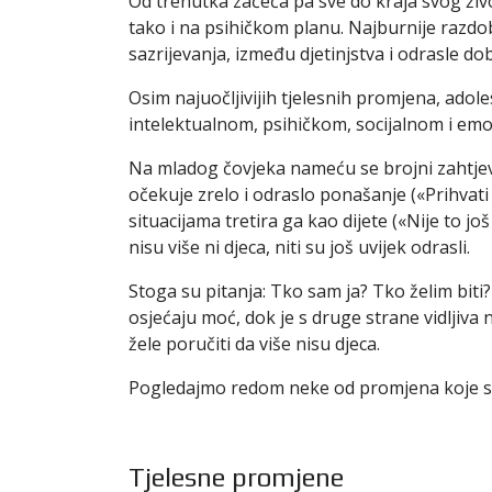
Od trenutka začeća pa sve do kraja svog živ
tako i na psihičkom planu. Najburnije razd
sazrijevanja, između djetinjstva i odrasle dob
Osim najuočljivijih tjelesnih promjena, adole
intelektualnom, psihičkom, socijalnom i em
Na mladog čovjeka nameću se brojni zahtjevi. 
očekuje zrelo i odraslo ponašanje («Prihvati 
situacijama tretira ga kao dijete («Nije to još z
nisu više ni djeca, niti su još uvijek odrasli.
Stoga su pitanja: Tko sam ja? Tko želim biti
osjećaju moć, dok je s druge strane vidljiva
žele poručiti da više nisu djeca.
Pogledajmo redom neke od promjena koje se
Tjelesne promjene