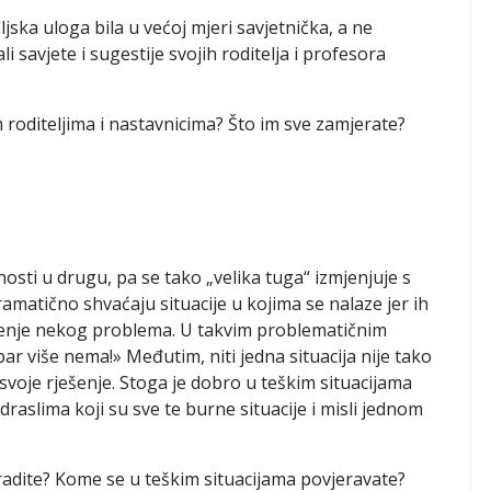
ljska uloga bila u većoj mjeri savjetnička, a ne
 savjete i sugestije svojih roditelja i profesora
 roditeljima i nastavnicima? Što im sve zamjerate?
jnosti u drugu, pa se tako „velika tuga“ izmjenjuje s
amatično shvaćaju situacije u kojima se nalaze jer ih
ješenje nekog problema. U takvim problematičnim
ar više nema!» Međutim, niti jedna situacija nije tako
 svoje rješenje. Stoga je dobro u teškim situacijama
odraslima koji su sve te burne situacije i misli jednom
radite? Kome se u teškim situacijama povjeravate?