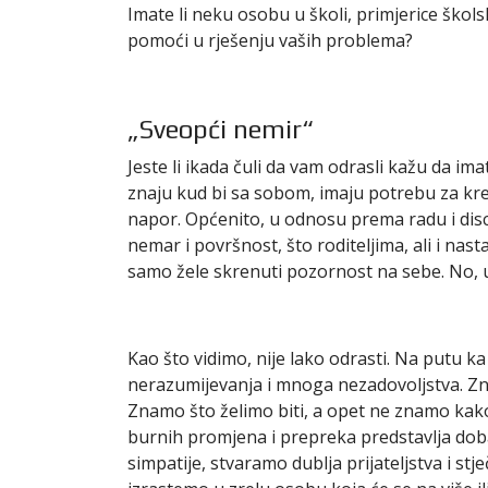
Imate li neku osobu u školi, primjerice ško
pomoći u rješenju vaših problema?
„Sveopći nemir“
Jeste li ikada čuli da vam odrasli kažu da im
znaju kud bi sa sobom, imaju potrebu za kre
napor. Općenito, u odnosu prema radu i disc
nemar i površnost, što roditeljima, ali i n
samo žele skrenuti pozornost na sebe. No, u 
Kao što vidimo, nije lako odrasti. Na putu 
nerazumijevanja i mnoga nezadovoljstva. Zn
Znamo što želimo biti, a opet ne znamo kako
burnih promjena i prepreka predstavlja doba
simpatije, stvaramo dublja prijateljstva i 