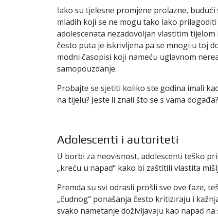
Iako su tjelesne promjene prolazne, budući
mladih koji se ne mogu tako lako prilagoditi
adolescenata nezadovoljan vlastitim tijelom
često puta je iskrivljena pa se mnogi u toj 
modni časopisi koji nameću uglavnom nerea
samopouzdanje.
Probajte se sjetiti koliko ste godina imali 
na tijelu? Jeste li znali što se s vama događa
Adolescenti i autoriteti
U borbi za neovisnost, adolescenti teško pri
„kreću u napad“ kako bi zaštitili vlastita mišl
Premda su svi odrasli prošli sve ove faze, 
„čudnog“ ponašanja često kritiziraju i kažnja
svako nametanje doživljavaju kao napad na s