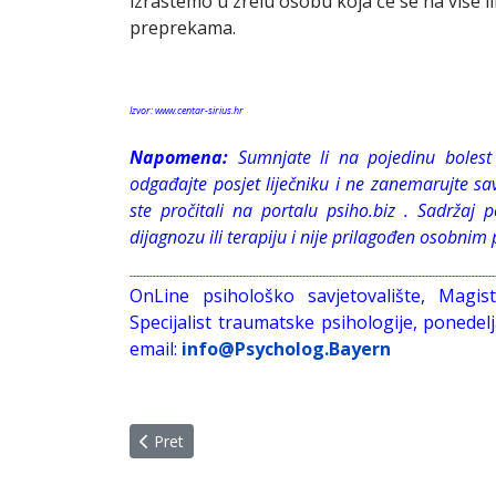
izrastemo u zrelu osobu koja će se na više i
preprekama.
Izvor: www.centar-sirius.hr
Napomena:
Sumnjate li na pojedinu bolest i
odgađajte posjet liječniku i ne zanemarujte s
ste pročitali na portalu psiho.biz . Sadržaj 
dijagnozu ili terapiju i nije prilagođen osobni
--------------------------------------------------------------------------------------------------------------
OnLine psihološko savjetovalište, Magis
Specijalist traumatske psihologije, ponede
email:
info@Psycholog.Bayern
Prethodni članak: STRES, BOLEST, OPTIMIZAM:
Pret