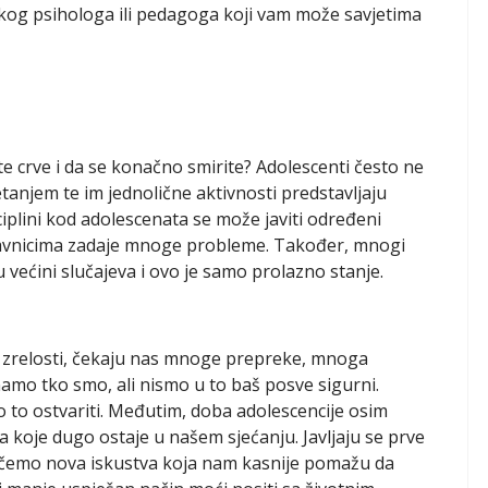
lskog psihologa ili pedagoga koji vam može savjetima
ate crve i da se konačno smirite? Adolescenti često ne
tanjem te im jednolične aktivnosti predstavljaju
iplini kod adolescenata se može javiti određeni
astavnicima zadaje mnoge probleme. Također, mnogi
većini slučajeva i ovo je samo prolazno stanje.
ka zrelosti, čekaju nas mnoge prepreke, mnoga
amo tko smo, ali nismo u to baš posve sigurni.
 to ostvariti. Međutim, doba adolescencije osim
 koje dugo ostaje u našem sjećanju. Javljaju se prve
stječemo nova iskustva koja nam kasnije pomažu da